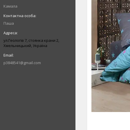
Камала
Паша
ул.Геологів 7, стоянка крани 2,
Хмельницький, Україна
p3848541@gmail.com