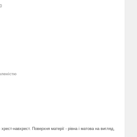
0
вленістю
хрест-навхрест. Поверхня матерії - рівна і матова на вигляд,