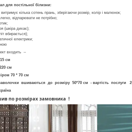
ал для постільної білизни:
 витримує кілька сотень прань, зберігаючи розмір, колір і малюнок;
легко, відпарювати не потрібно;
тик;
ря (шкіра дихає);
піт вбирається);
атичної електрики;
іною
альний комплект входить --
215 см
220 см
ром 70 * 70 см
 наволочки вшиваються до розміру 50*70 см - вартість послуги 20
країна
в по розмірах замовника !