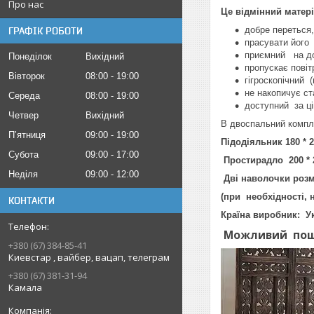
Про нас
Це відмінний матері
добре переться,
ГРАФІК РОБОТИ
прасувати його 
приємний на до
Понеділок
Вихідний
пропускає повіт
Вівторок
08:00
19:00
гігроскопічний (
не накопичує ст
Середа
08:00
19:00
доступний за ц
Четвер
Вихідний
В двосп
Пʼятниця
09:00
19:00
П
ідодіяльник 180 * 
Субота
09:00
17:00
Простирадло 200 * 
Неділя
09:00
12:00
Дві наволочки розмі
(при необхідності,
КОНТАКТИ
Країна виробник: У
Можливий поши
+380 (67) 384-85-41
Киевстар , вайбер, вацап, телеграм
+380 (67) 381-31-94
Камала