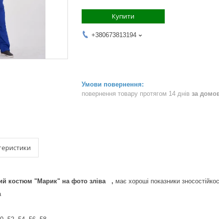
Купити
+380673813194
повернення товару протягом 14 днів
за домо
теристики
й костюм "Марик" на фото зліва ,
має хороші показники зносостійкост
а