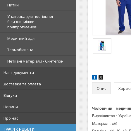
Нитки
Упаковка для постільної
білизни, мішки
поліпропіленові
Медичний одяг
Термобілизна
Неткані матеріали - Синтепон
Наші документи
Доставка та оплата
Опис
Харак
Відгуки
Новини
Чоловічий медични
Виробництво : Україн
Про нас
Матеріал : х/б
ГРАФІК РОБОТИ