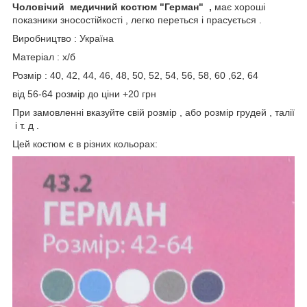
Чоловічий медичний костюм "Герман" ,
має хороші
показники зносостійкості , легко переться і прасується .
Виробництво : Україна
Матеріал : х/б
Розмір : 40, 42, 44, 46, 48, 50, 52, 54, 56, 58, 60 ,62, 64
від 56-64 розмір до ціни +20 грн
При замовленні вказуйте свій розмір , або розмір грудей , талії
і т. д .
Цей костюм є в різних кольорах: