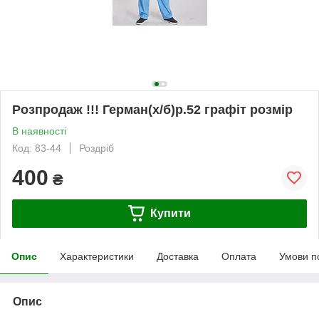
Розпродаж !!! Герман(х/б)р.52 графіт розмір
В наявності
Код: 83-44
Роздріб
400
₴
Купити
Опис
Характеристики
Доставка
Оплата
Умови п
Опис