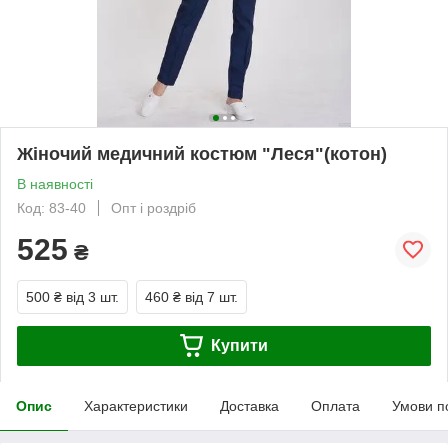
Жіночий медичний костюм "Леся"(котон)
В наявності
Код: 83-40
Опт і роздріб
525
₴
500 ₴
від 3 шт.
460 ₴
від 7 шт.
Купити
Опис
Характеристики
Доставка
Оплата
Умови п