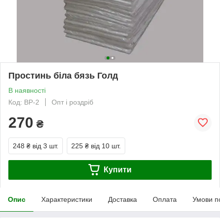
Простинь біла бязь Голд
В наявності
Код: BP-2
Опт і роздріб
270
₴
248 ₴
від 3 шт.
225 ₴
від 10 шт.
Купити
Опис
Характеристики
Доставка
Оплата
Умови п