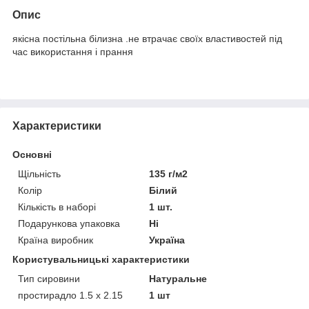
Опис
якісна постільна білизна .не втрачає своїх властивостей під
час використання і прання
Характеристики
Основні
Щільність
135 г/м2
Колір
Білий
Кількість в наборі
1 шт.
Подарункова упаковка
Ні
Країна виробник
Україна
Користувальницькі характеристики
Тип сировини
Натуральне
простирадло 1.5 х 2.15
1 шт