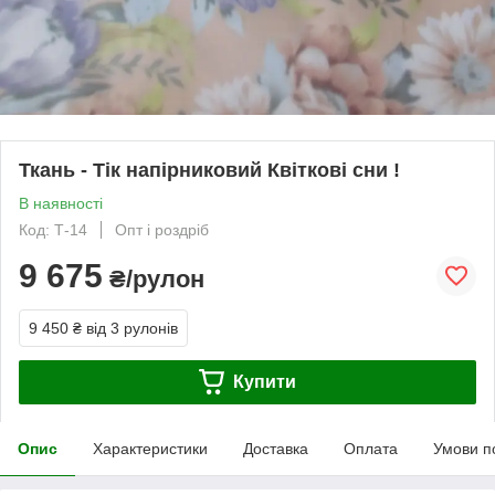
Ткань - Тік напірниковий Квіткові сни !
В наявності
Код: Т-14
Опт і роздріб
9 675
₴/рулон
9 450 ₴
від 3 рулонів
Купити
Опис
Характеристики
Доставка
Оплата
Умови п