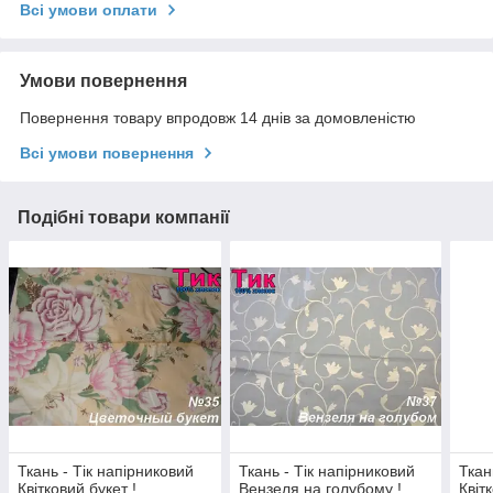
Всі умови оплати
Умови повернення
Повернення товару впродовж 14 днів за домовленістю
Всі умови повернення
Подібні товари компанії
Ткань - Тік напірниковий
Ткань - Тік напірниковий
Ткан
Квітковий букет !
Вензеля на голубому !
Квітк