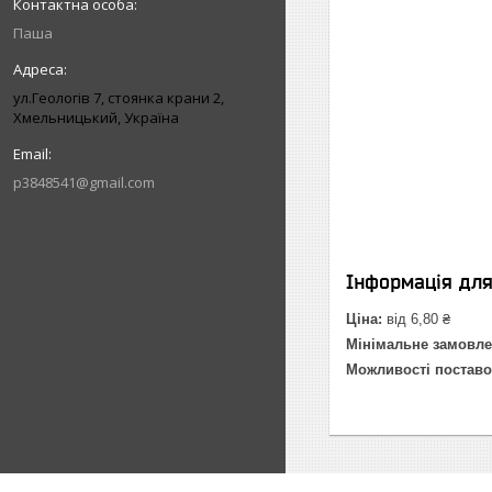
Паша
ул.Геологів 7, стоянка крани 2,
Хмельницький, Україна
p3848541@gmail.com
Інформація дл
Ціна:
від 6,80 ₴
Мінімальне замовле
Можливості поставо