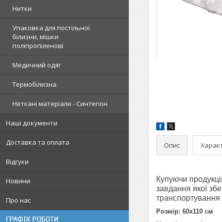
Нитки
Упаковка для постільної
білизни, мішки
поліпропіленові
Медичний одяг
Термобілизна
Неткані матеріали - Синтепон
Наші документи
Доставка та оплата
Опис
Харак
Відгуки
Купуючи продукцію
Новини
завдання якої збе
транспортування п
Про нас
Розмір: 60х110 см
ГРАФІК РОБОТИ