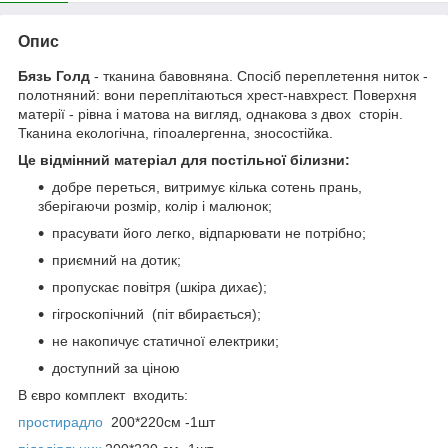
Опис
Бязь Голд
- тканина бавовняна. Спосіб переплетення ниток -
полотняний: вони переплітаються хрест-навхрест. Поверхня
матерії - рівна і матова на вигляд, однакова з двох сторін.
Тканина екологічна, гіпоалергенна, зносостійка.
Це відмінний матеріал для постільної білизни:
добре переться, витримує кілька сотень прань,
зберігаючи розмір, колір і малюнок;
прасувати його легко, відпарювати не потрібно;
приємний на дотик;
пропускає повітря (шкіра дихає);
гігроскопічний (піт вбирається);
не накопичує статичної електрики;
доступний за ціною
В євро комплект входить:
простирадло
200*220см -1шт