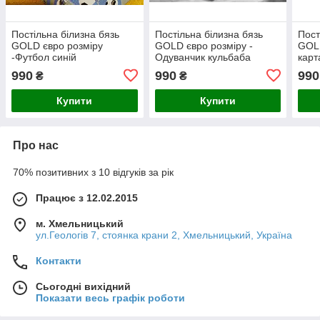
Постільна білизна бязь
Постільна білизна бязь
Пост
GOLD євро розміру
GOLD євро розміру -
GOLD
-Футбол синій
Одуванчик кульбаба
карт
990
990
990
₴
₴
Купити
Купити
Про нас
70% позитивних з 10 відгуків за рік
Працює з 12.02.2015
м. Хмельницький
ул.Геологів 7, стоянка крани 2, Хмельницький, Україна
Контакти
Сьогодні вихідний
Показати весь графік роботи