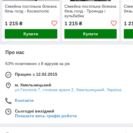
Сімейна постільна білизна
Сімейна постільна білизна
Сіме
бязь голд - Космополіс
бязь голд - Троянда і
бязь
кульбабка
1 215
1 215
1 2
₴
₴
Купити
Купити
Про нас
63% позитивних з 8 відгуків за рік
Працює з 12.02.2015
м. Хмельницький
ул.Геологів 7, стоянка крани 2, Хмельницький, Україна
Контакти
Сьогодні вихідний
Показати весь графік роботи