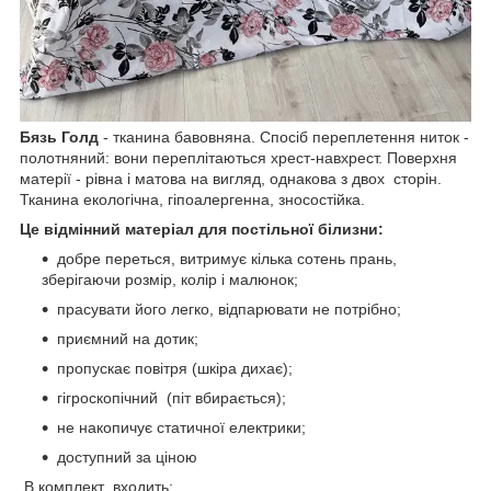
Бязь Голд
- тканина бавовняна. Спосіб переплетення ниток -
полотняний: вони переплітаються хрест-навхрест. Поверхня
матерії - рівна і матова на вигляд, однакова з двох сторін.
Тканина екологічна, гіпоалергенна, зносостійка.
Це відмінний матеріал для постільної білизни:
добре переться, витримує кілька сотень прань,
зберігаючи розмір, колір і малюнок;
прасувати його легко, відпарювати не потрібно;
приємний на дотик;
пропускає повітря (шкіра дихає);
гігроскопічний (піт вбирається);
не накопичує статичної електрики;
доступний за ціною
В комплект входить: