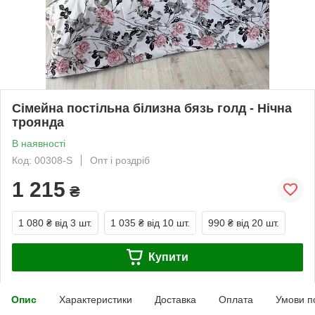
Сімейна постільна білизна бязь голд - Нічна
троянда
В наявності
Код: 00308-S
Опт і роздріб
1 215
₴
1 080 ₴
від 3 шт.
1 035 ₴
від 10 шт.
990 ₴
від 20 шт.
Купити
Опис
Характеристики
Доставка
Оплата
Умови п