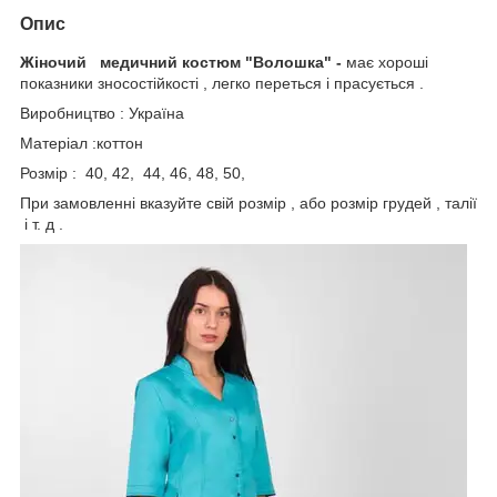
Опис
Жіночий медичний костюм "Волошка" -
має хороші
показники зносостійкості , легко переться і прасується .
Виробництво : Україна
Матеріал :коттон
Розмір : 40, 42, 44, 46, 48, 50,
При замовленні вказуйте свій розмір , або розмір грудей , талії
і т. д .