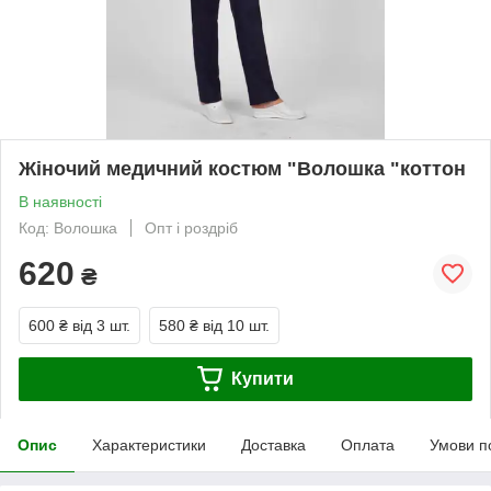
Жіночий медичний костюм "Волошка "коттон
В наявності
Код: Волошка
Опт і роздріб
620
₴
600 ₴
від 3 шт.
580 ₴
від 10 шт.
Купити
Опис
Характеристики
Доставка
Оплата
Умови п