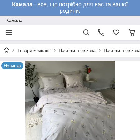
Камала
- все, що потрібно для вас та вашої
родини.
Камала
Товари компанії
Постільна білизна
Постільна білизн
Новинка