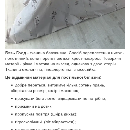
Бязь Голд
- тканина бавовняна. Спосіб переплетення ниток -
полотняний: вони переплітаються хрест-навхрест. Поверхня
матерії - рівна і матова на вигляд, однакова з двох сторін.
Тканина екологічна, гіпоалергенна, зносостійка.
Це відмінний матеріал для постільної білизни:
добре переться, витримує кілька сотень прань,
зберігаючи розмір, колір і малюнок;
прасувати його легко, відпарювати не потрібно;
приємний на дотик;
пропускає повітря (шкіра дихає);
гігроскопічний (піт вбирається);
не накопичує статичної електрики;