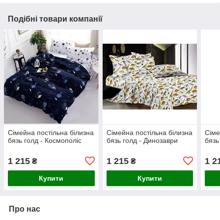
Подібні товари компанії
Сімейна постільна білизна
Сімейна постільна білизна
Сіме
бязь голд - Космополіс
бязь голд - Динозаври
бязь
1 215
1 215
1 2
₴
₴
Купити
Купити
Про нас