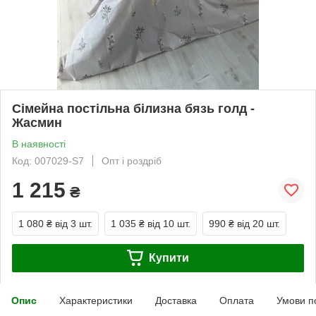
Сімейна постільна білизна бязь голд -
Жасмин
В наявності
Код: 007029-S7
Опт і роздріб
1 215
₴
1 080 ₴
від 3 шт.
1 035 ₴
від 10 шт.
990 ₴
від 20 шт.
Купити
Опис
Характеристики
Доставка
Оплата
Умови п