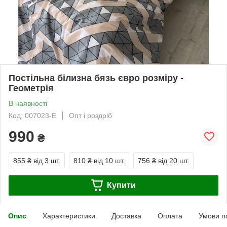
Постільна білизна бязь євро розміру -
Геометрія
В наявності
Код: 007023-E
Опт і роздріб
990
₴
855 ₴
від 3 шт.
810 ₴
від 10 шт.
756 ₴
від 20 шт.
Купити
Опис
Характеристики
Доставка
Оплата
Умови п