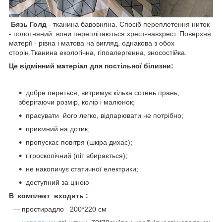
Бязь Голд
- тканина бавовняна. Спосіб переплетення ниток
- полотняний: вони переплітаються хрест-навхрест. Поверхня
матерії - рівна і матова на вигляд, однакова з обох
сторін.Тканина екологічна, гіпоалергенна, зносостійка.
Це відмінний матеріал для постільної білизни:
добре переться, витримує кілька сотень прань,
зберігаючи розмір, колір і малюнок;
прасувати його легко, відпарювати не потрібно;
приємний на дотик;
пропускає повітря (шкіра дихає);
гігроскопічний (піт вбирається);
не накопичує статичної електрики;
доступний за ціною
В комплект входить :
― простирадло 200*220 см