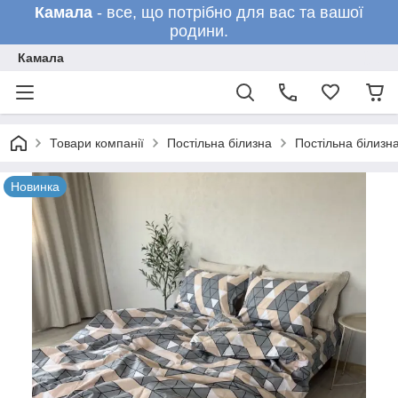
Камала
- все, що потрібно для вас та вашої
родини.
Камала
Товари компанії
Постільна білизна
Постільна білизн
Новинка