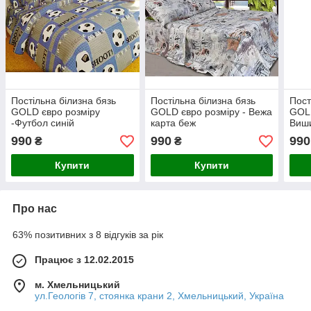
Постільна білизна бязь
Постільна білизна бязь
Пост
GOLD євро розміру
GOLD євро розміру - Вежа
GOLD
-Футбол синій
карта беж
Виши
990
990
990
₴
₴
Купити
Купити
Про нас
63% позитивних з 8 відгуків за рік
Працює з 12.02.2015
м. Хмельницький
ул.Геологів 7, стоянка крани 2, Хмельницький, Україна