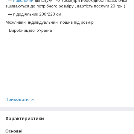
―
наволочки
дві штуки 70*70см(при необхідності наволочки
вшиваються до потрібного розміру , вартість послуги 20 грн )
― підодіяльник 200*220 см
Можливий індивідуальний пошив під розмір
Виробництво Україна
Приховати
Характеристики
Основні