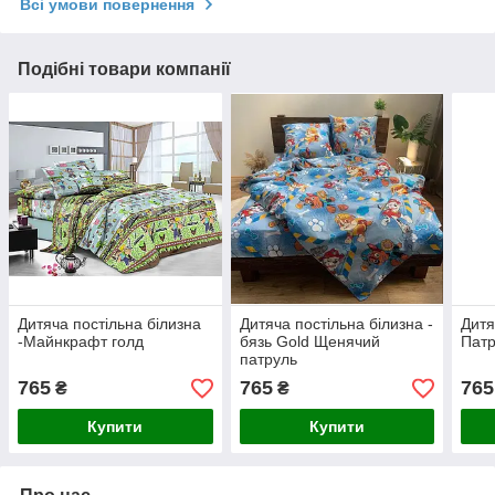
Всі умови повернення
Подібні товари компанії
Дитяча постільна білизна
Дитяча постільна білизна -
Дитя
-Майнкрафт голд
бязь Gold Щенячий
Патр
патруль
765
765
765
₴
₴
Купити
Купити