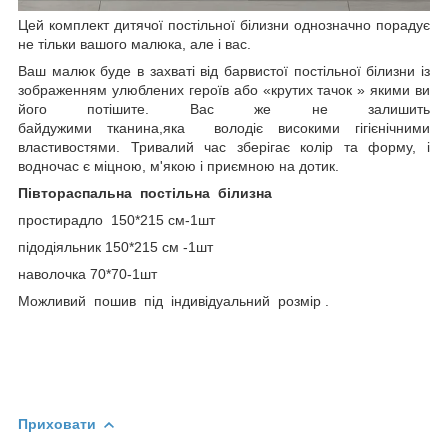
Цей комплект дитячої постільної білизни однозначно порадує
не тільки вашого малюка, але і вас.
Ваш малюк буде в захваті від барвистої постільної білизни із
зображенням улюблених героїв або «крутих тачок » якими ви
його потішите.
Вас же не залишить
байдужими тканина,яка володіє високими гігієнічними
властивостями. Тривалий час зберігає колір та форму, і
водночас є міцною, м'якою і приємною на дотик.
Півтораспальна постільна білизна
простирадло 150*215 см-1шт
підодіяльник 150*215 см -1шт
наволочка 70*70-1шт
Можливий пошив під індивідуальний розмір .
Приховати