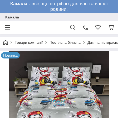
Камала
- все, що потрібно для вас та вашої
родини.
Камала
Товари компанії
Постільна білизна
Дитяча півторасп
Новинка