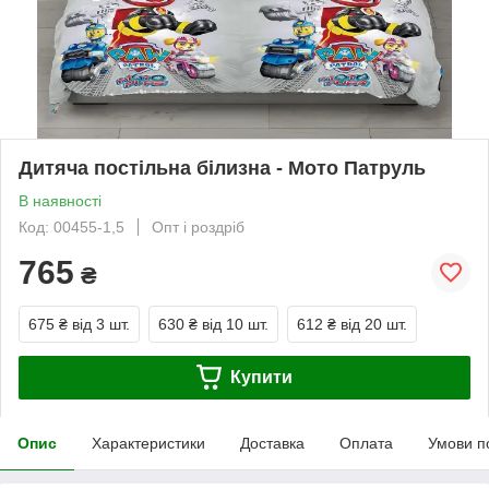
Дитяча постільна білизна - Мото Патруль
В наявності
Код: 00455-1,5
Опт і роздріб
765
₴
675 ₴
від 3 шт.
630 ₴
від 10 шт.
612 ₴
від 20 шт.
Купити
Опис
Характеристики
Доставка
Оплата
Умови п