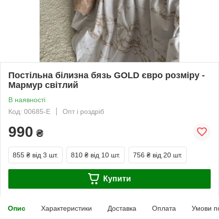
Постільна білизна бязь GOLD євро розміру -
Мармур світлий
В наявності
Код: 00685-E
Опт і роздріб
990
₴
855 ₴
від 3 шт.
810 ₴
від 10 шт.
756 ₴
від 20 шт.
Купити
Опис
Характеристики
Доставка
Оплата
Умови п