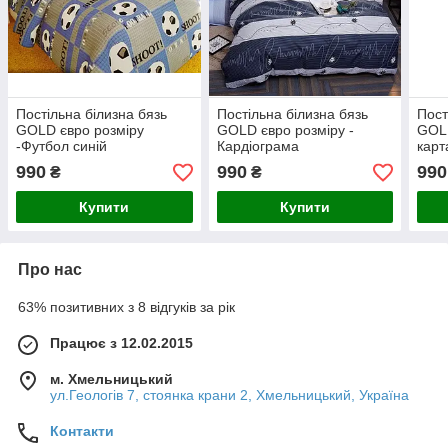
Постільна білизна бязь
Постільна білизна бязь
Пост
GOLD євро розміру
GOLD євро розміру -
GOLD
-Футбол синій
Кардіограма
карт
990
990
990
₴
₴
Купити
Купити
Про нас
63% позитивних з 8 відгуків за рік
Працює з 12.02.2015
м. Хмельницький
ул.Геологів 7, стоянка крани 2, Хмельницький, Україна
Контакти