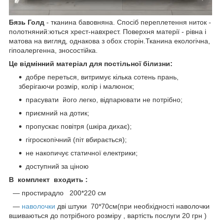
Бязь Голд
- тканина бавовняна. Спосіб переплетення ниток -
полотняний:ються хрест-навхрест. Поверхня матерії - рівна і
матова на вигляд, однакова з обох сторін.Тканина екологічна,
гіпоалергенна, зносостійка.
Це відмінний матеріал для постільної білизни:
добре переться, витримує кілька сотень прань,
зберігаючи розмір, колір і малюнок;
прасувати його легко, відпарювати не потрібно;
приємний на дотик;
пропускає повітря (шкіра дихає);
гігроскопічний (піт вбирається);
не накопичує статичної електрики;
доступний за ціною
В комплект входить :
― простирадло 200*220 см
―
наволочки
дві штуки 70*70см(при необхідності наволочки
вшиваються до потрібного розміру , вартість послуги 20 грн )