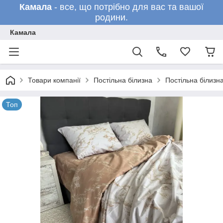
Камала
- все, що потрібно для вас та вашої
родини.
Камала
Товари компанії
Постільна білизна
Постільна білизн
Топ