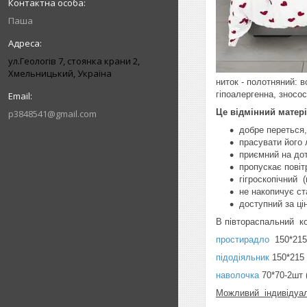
Паша
ул.Геологів 7, стоянка крани 2,
Хмельницький, Україна
ниток - полотняний: в
гіпоалергенна, зносос
Це відмінний матері
p3848541@gmail.com
добре переться,
прасувати його 
приємний на дот
пропускає повіт
гігроскопічний (
не накопичує ст
доступний за ці
В півтораспальний к
простирадло
150*215
підодіяльник
150*215
наволочка
70*70-2шт 
Можливий індивідуал