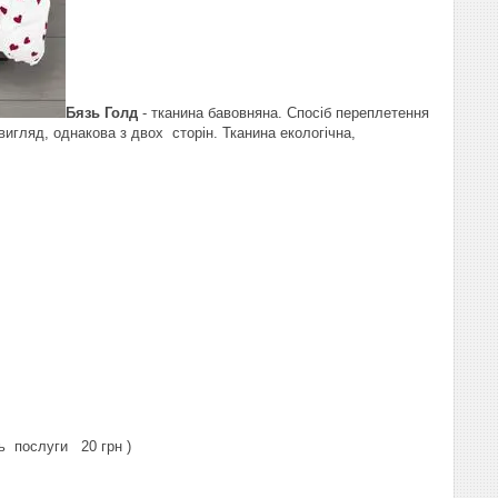
Бязь Голд
- тканина бавовняна. Спосіб переплетення
 вигляд, однакова з двох сторін. Тканина екологічна,
ь послуги 20 грн )