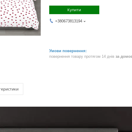
Купити
+380673813194
повернення товару протягом 14 днів
за домо
теристики