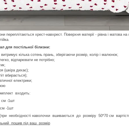
они переплітаються хрест-навхрест. Поверхня матерії - рівна і матова на
тійка.
ал для постільної білизни:
 витримує кілька сотень прань, зберігаючи розмір, колір і малюнок;
легко, відпарювати не потрібно;
ик;
ря (шкіра дихає);
піт вбирається);
атичної електрики;
ною
омплект входить:
 см -1шт
 см -1шт
(при необхідності наволочки вшиваються до розміру 50*70 см вартіст
ьний пошив під ваш розмір