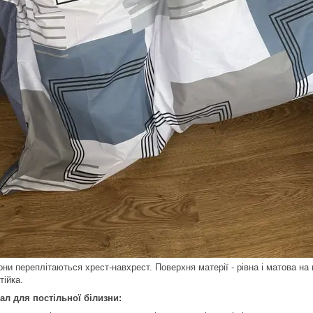
они переплітаються хрест-навхрест. Поверхня матерії - рівна і матова на
тійка.
ал для постільної білизни: