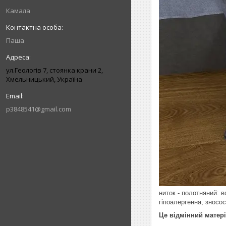
Камала
Паша
ул.Геологів 7, стоянка крани 2,
Хмельницький, Україна
p3848541@gmail.com
ниток - полотняний: в
гіпоалергенна, зносос
Це відмінний матері