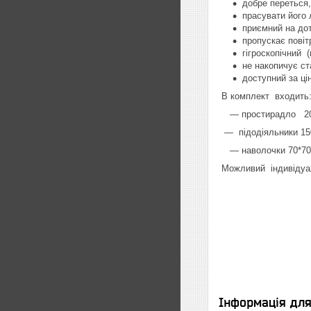
добре переться,
прасувати його 
приємний на дот
пропускає повіт
гігроскопічний (
не накопичує ст
доступний за ці
В комплект входить
― простирадло 200*
―
підодіяльники 150
― наволочки 70*70 
Можливий індивідуа
Інформація дл