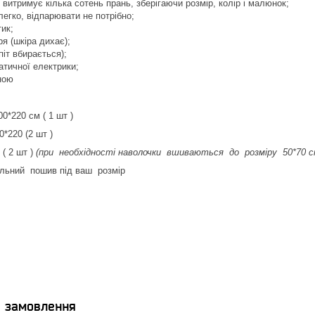
 витримує кілька сотень прань, зберігаючи розмір, колір і малюнок;
легко, відпарювати не потрібно;
ик;
ря (шкіра дихає);
піт вбирається);
атичної електрики;
ною
:
220 см ( 1 шт )
*220 (2 шт )
( 2 шт )
(при необхідності наволочки вшиваються до розміру 50*70 
льний пошив під ваш розмір
я замовлення