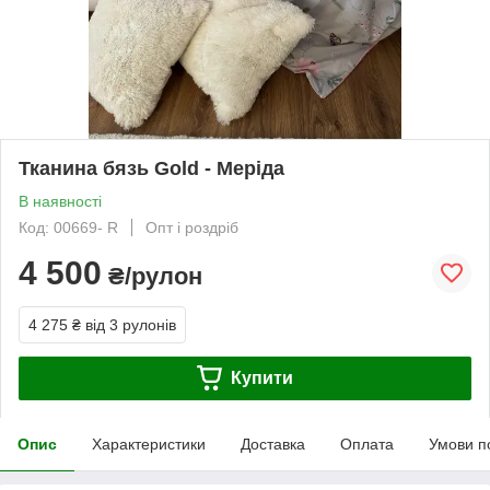
Тканина бязь Gold - Меріда
В наявності
Код: 00669- R
Опт і роздріб
4 500
₴/рулон
4 275 ₴
від 3 рулонів
Купити
Опис
Характеристики
Доставка
Оплата
Умови п