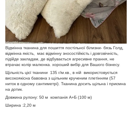
Відмінна тканина для пошиття постільної білизни- бязь Голд,
відмінна якість, має відмінну зносостійкість і довговічність,
підійде закладам, де відбувається агресивне прання, не
втрачає колір малюнка. хороший вибір для Вашого бізнесу.
Щільність цієї тканини 135 г/м.кв., в ній використовується
високоякісна бавовна з щільним крученим плетінням (57
ниток в одному сантиметрі). Тканина досить щільна і приємна
на дотик.
Довжина рулону: 50 м компанія А+Б (100 м)
Ширина :2,20 м