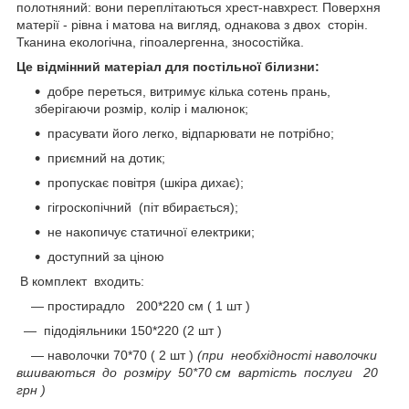
полотняний: вони переплітаються хрест-навхрест. Поверхня
матерії - рівна і матова на вигляд, однакова з двох сторін.
Тканина екологічна, гіпоалергенна, зносостійка.
Це відмінний матеріал для постільної білизни:
добре переться, витримує кілька сотень прань,
зберігаючи розмір, колір і малюнок;
прасувати його легко, відпарювати не потрібно;
приємний на дотик;
пропускає повітря (шкіра дихає);
гігроскопічний (піт вбирається);
не накопичує статичної електрики;
доступний за ціною
В комплект входить:
― простирадло 200*220 см ( 1 шт )
―
підодіяльники 150*220 (2 шт )
― наволочки 70*70 ( 2 шт )
(при необхідності наволочки
вшиваються до розміру 50*70 см вартість послуги 20
грн )