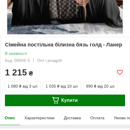
Сімейна постільна білизна бязь голд - Ланер
В наявності
Код: 00665-S
Опт і роздріб
1 215
₴
1 080 ₴
від 3 шт.
1 035 ₴
від 10 шт.
990 ₴
від 20 шт.
Купити
Опис
Характеристики
Доставка
Оплата
Умови п