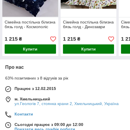
Сімейна постільна білизна
Сімейна постільна білизна
Сіме
бязь голд - Космополіс
бязь голд - Динозаври
бязь
1 215
1 215
1 2
₴
₴
Купити
Купити
Про нас
63% позитивних з 8 відгуків за рік
Працює з 12.02.2015
м. Хмельницький
ул.Геологів 7, стоянка крани 2, Хмельницький, Україна
Контакти
Сьогодні працює з 09:00 до 12:00
Показати весь графік роботи