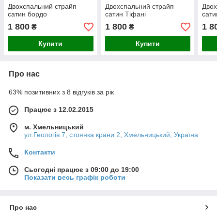
Двохспальний страйп
Двохспальний страйп
Двох
сатин бордо
сатин Тіфані
сати
1 800
1 800
1 8
₴
₴
Купити
Купити
Про нас
63% позитивних з 8 відгуків за рік
Працює з 12.02.2015
м. Хмельницький
ул.Геологів 7, стоянка крани 2, Хмельницький, Україна
Контакти
Сьогодні працює з 09:00 до 19:00
Показати весь графік роботи
Про нас