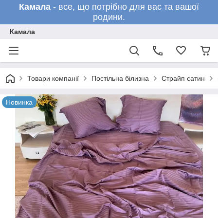
Камала
- все, що потрібно для вас та вашої
родини.
Камала
Товари компанії
Постільна білизна
Страйп сатин
Новинка