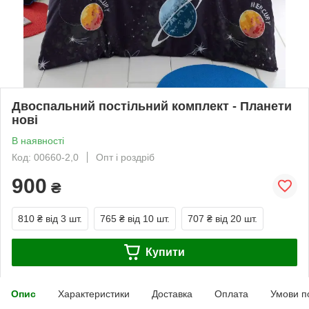
Двоспальний постільний комплект - Планети
нові
В наявності
Код: 00660-2,0
Опт і роздріб
900
₴
810 ₴
від 3 шт.
765 ₴
від 10 шт.
707 ₴
від 20 шт.
Купити
Опис
Характеристики
Доставка
Оплата
Умови п