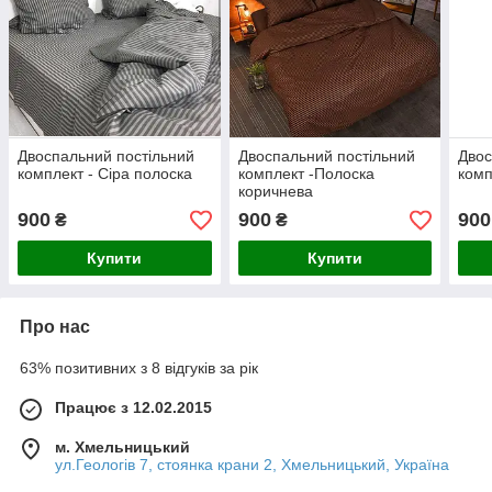
Двоспальний постільний
Двоспальний постільний
Двос
комплект - Сіра полоска
комплект -Полоска
комп
коричнева
900
900
900
₴
₴
Купити
Купити
Про нас
63% позитивних з 8 відгуків за рік
Працює з 12.02.2015
м. Хмельницький
ул.Геологів 7, стоянка крани 2, Хмельницький, Україна