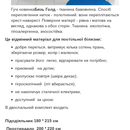
Гучі новинка
Бязь Голд
- тканина бавовняна. Спосіб
переплетення ниток - полотняний: вони переплітаються
хрест-навхрест. Поверхня матерії - рівна і матова на
вигляд, однакова з обох сторін .Тканина екологічна,
гіпоалергенна, зносостійка.
Це відмінний матеріал для постільної білизни:
добре переться, витримує кілька сотень прань,
зберігаючи розмір, колір і малюнок;
прасувати його легко, відпарювати не потрібно;
приємний на дотик;
пропускає повітря (шкіра дихає);
гігроскопічний (піт вбирається);
не накопичує статичної електрики;
доступний за ціною
В двоспальний комплект входить
П
ідодіяльник 180 * 215 см
Простирадло 200 * 220 см