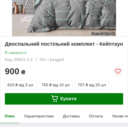
Двоспальний постільний комплект - Кейптаун
В наявності
Код: 00651-2,0
Опт і роздріб
900
₴
810 ₴
від 3 шт.
765 ₴
від 10 шт.
707 ₴
від 20 шт.
Купити
Опис
Характеристики
Доставка
Оплата
Умови п