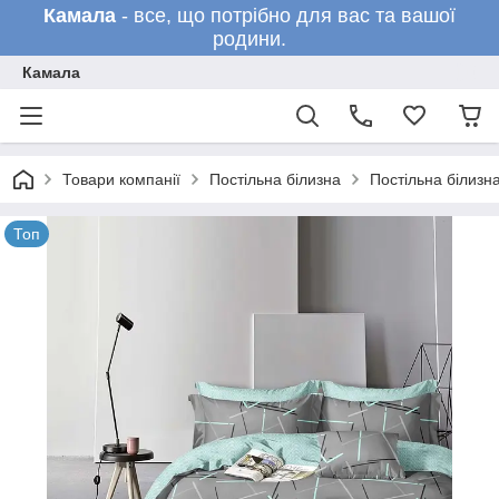
Камала
- все, що потрібно для вас та вашої
родини.
Камала
Товари компанії
Постільна білизна
Постільна білизн
Топ