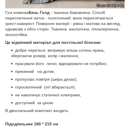
Гучі новинка
Бязь Голд
- тканина бавовняна. Спосіб
переплетення ниток - полотняний: вони переплітаються
хрест-навхрест. Поверхня матерії - рівна і матова на вигляд,
однакова з обох сторін .Тканина екологічна, гіпоалергенна,
зносостійка.
Це відмінний матеріал для постільної білизни:
добре переться, витримує кілька сотень прань,
зберігаючи розмір, колір і малюнок;
прасувати його легко, відпарювати не потрібно;
приємний на дотик;
пропускає повітря (шкіра дихає);
гігроскопічний (піт вбирається);
не накопичує статичної електрики;
доступний за ціною
В двоспальний комплект входить
П
ідодіяльник 180 * 215 см