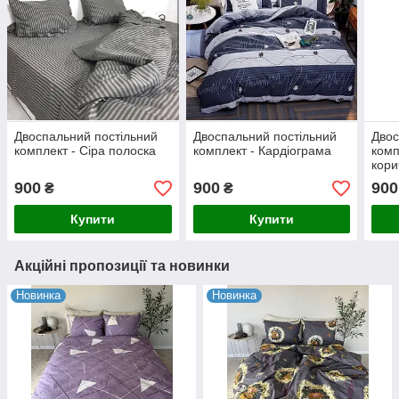
Двоспальний постільний
Двоспальний постільний
Двос
комплект - Сіра полоска
комплект - Кардіограма
комп
кори
900
900
900
₴
₴
Купити
Купити
Акційні пропозиції та новинки
Новинка
Новинка