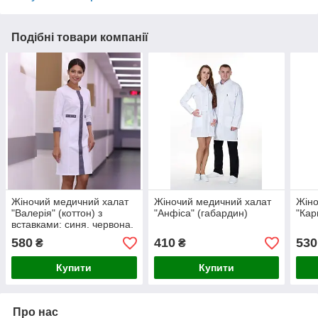
Подібні товари компанії
Жіночий медичний халат
Жіночий медичний халат
Жіно
"Валерія" (коттон) з
"Анфіса" (габардин)
"Кар
вставками: синя. червона.
яблуко. сіра
580
410
530
₴
₴
Купити
Купити
Про нас