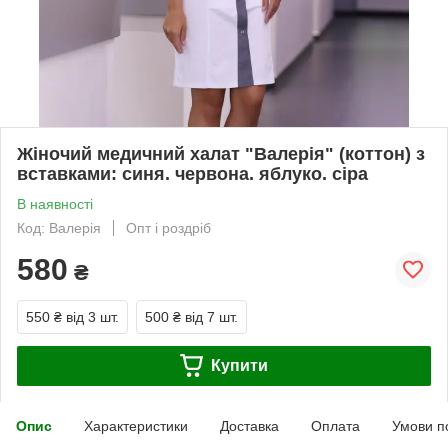
Жіночий медичний халат "Валерія" (коттон) з
вставками: синя. червона. яблуко. сіра
В наявності
Код: Валерія
Опт і роздріб
580
₴
550 ₴
від 3 шт.
500 ₴
від 7 шт.
Купити
Опис
Характеристики
Доставка
Оплата
Умови п