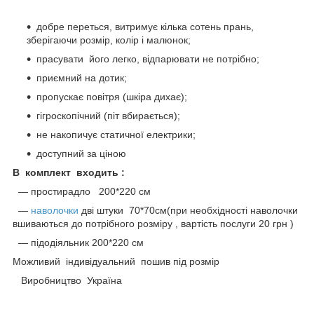
добре переться, витримує кілька сотень прань,
зберігаючи розмір, колір і малюнок;
прасувати його легко, відпарювати не потрібно;
приємний на дотик;
пропускає повітря (шкіра дихає);
гігроскопічний (піт вбирається);
не накопичує статичної електрики;
доступний за ціною
В комплект входить :
― простирадло 200*220 см
―
наволочки
дві штуки 70*70см(при необхідності наволочки
вшиваються до потрібного розміру , вартість послуги 20 грн )
― підодіяльник 200*220 см
Можливий індивідуальний пошив під розмір
Виробництво Україна