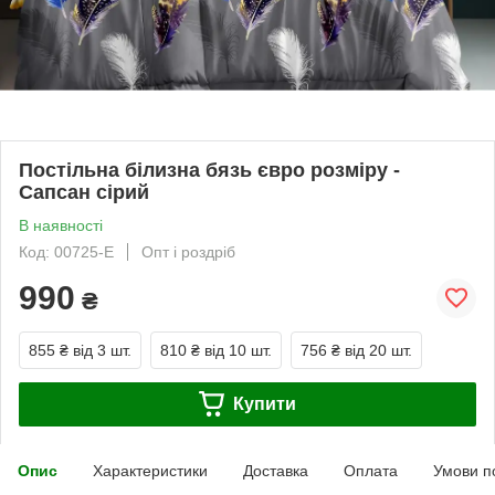
Постільна білизна бязь євро розміру -
Сапсан сірий
В наявності
Код: 00725-E
Опт і роздріб
990
₴
855 ₴
від 3 шт.
810 ₴
від 10 шт.
756 ₴
від 20 шт.
Купити
Опис
Характеристики
Доставка
Оплата
Умови п