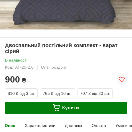
Двоспальний постільний комплект - Карат
сірий
В наявності
Код: 00720-2,0
Опт і роздріб
900
₴
810 ₴
від 3 шт.
765 ₴
від 10 шт.
707 ₴
від 20 шт.
Купити
Опис
Характеристики
Доставка
Оплата
Умови п