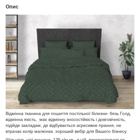
Опис
Відмінна тканина для пошиття постільної білизни- бязь Голд,
відмінна якість, має відмінну зносостійкість і довговічність,
підійде закладам, де відбувається агресивне прання, не
втрачає колір малюнка. хороший вибір для Вашого бізнесу.
Щільність цієї тканини 135 г/м.кв., в ній використовується