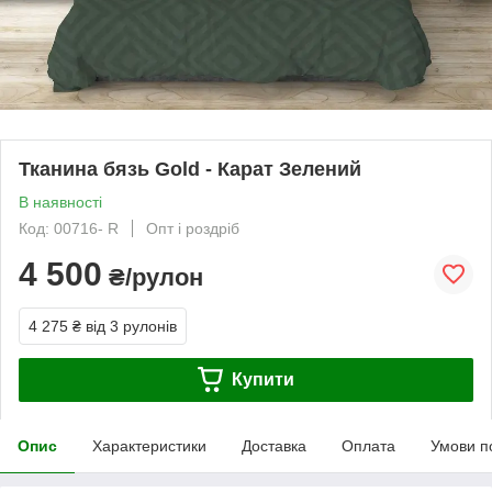
Тканина бязь Gold - Карат Зелений
В наявності
Код: 00716- R
Опт і роздріб
4 500
₴/рулон
4 275 ₴
від 3 рулонів
Купити
Опис
Характеристики
Доставка
Оплата
Умови п