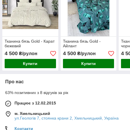
Тканина бязь Gold - Карат
Тканина бязь Gold -
Ткан
бежевий
Айлант
чорн
4 500
4 500
4 5
₴/рулон
₴/рулон
Купити
Купити
Про нас
63% позитивних з 8 відгуків за рік
Працює з 12.02.2015
м. Хмельницький
ул.Геологів 7, стоянка крани 2, Хмельницький, Україна
Контакти