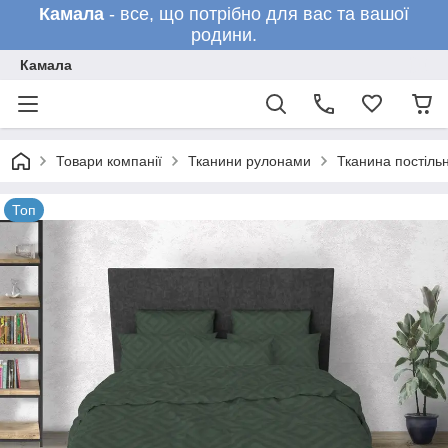
Камала
- все, що потрібно для вас та вашої
родини.
Камала
Товари компанії
Тканини рулонами
Тканина постільн
Топ