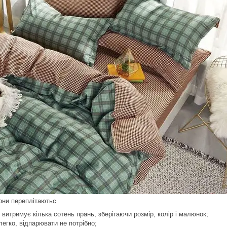
вони переплітаютьс
 витримує кілька сотень прань, зберігаючи розмір, колір і малюнок;
легко, відпарювати не потрібно;