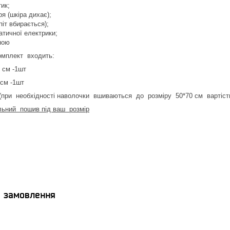
ик;
ря (шкіра дихає);
піт вбирається);
атичної електрики;
ною
омплект входить:
 см -1шт
 см -1шт
(при необхідності наволочки вшиваються до розміру 50*70 см вартіст
ьний пошив під ваш розмір
я замовлення