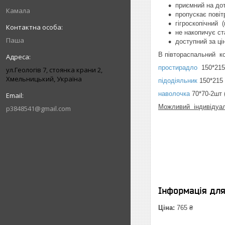
приємний на дот
Камала
пропускає повіт
гігроскопічний (
не накопичує ст
Паша
доступний за ці
В півтораспальний к
простирадло
150*215
ул.Геологів 7, стоянка крани 2,
Хмельницький, Україна
підодіяльник
150*215
наволочка
70*70-2шт 
Можливий індивідуал
p3848541@gmail.com
Інформація дл
Ціна:
765 ₴