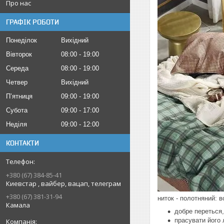
Про нас
ГРАФІК РОБОТИ
Понеділок
Вихідний
Вівторок
08:00
19:00
Середа
08:00
19:00
Четвер
Вихідний
Пʼятниця
09:00
19:00
Субота
09:00
17:00
Неділя
09:00
12:00
КОНТАКТИ
+380 (67) 384-85-41
Киевстар , вайбер, вацап, телеграм
+380 (67) 381-31-94
ниток - полотняний: 
Камала
добре переться,
прасувати його 