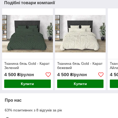
Подібні товари компанії
Тканина бязь Gold - Карат
Тканина бязь Gold - Карат
Ткан
Зелений
бежевий
Айл
4 500
4 500
4 5
₴/рулон
₴/рулон
Купити
Купити
Про нас
63% позитивних з 8 відгуків за рік