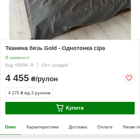
Тканина бязь Gold - Однотонка сіра
В наявності
Код: 00694- R
Опт і роздріб
4 455
₴/рулон
4 275 ₴
від 3 рулонів
Купити
Опис
Характеристики
Доставка
Оплата
Умови п