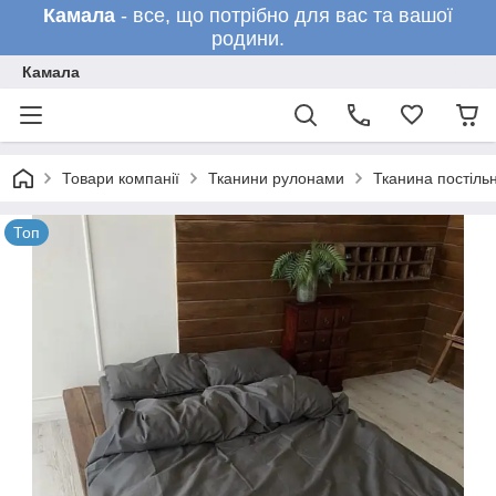
Камала
- все, що потрібно для вас та вашої
родини.
Камала
Товари компанії
Тканини рулонами
Тканина постільн
Топ