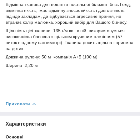
Відмінна тканина для пошиття постільної білизни- бязь Голд,
відмінна якість, має відмінну зносостійкість і довговічність,
підійде закладам, де відбувається агресивне прання, не
втрачає колір малюнка. хороший вибір для Вашого бізнесу.
Щільність цієї тканини 135 г/м.кв., в ній використовується
високоякісна бавовна з щільним крученим плетінням (57
ниток в одному сантиметрі). Тканина досить щільна і приємна
на дотик.
Довжина рулону: 50 м компанія А+Б (100 м)
Ширина :2,20 м
Приховати
Характеристики
Основні