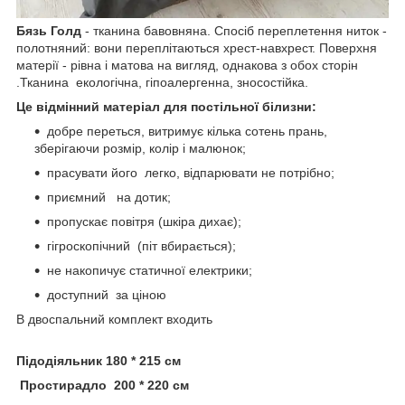
Бязь Голд
- тканина бавовняна. Спосіб переплетення ниток -
полотняний: вони переплітаються хрест-навхрест. Поверхня
матерії - рівна і матова на вигляд, однакова з обох сторін
.Тканина екологічна, гіпоалергенна, зносостійка.
Це відмінний матеріал для постільної білизни:
добре переться, витримує кілька сотень прань,
зберігаючи розмір, колір і малюнок;
прасувати його легко, відпарювати не потрібно;
приємний на дотик;
пропускає повітря (шкіра дихає);
гігроскопічний (піт вбирається);
не накопичує статичної електрики;
доступний за ціною
В двоспальний комплект входить
П
ідодіяльник 180 * 215 см
Простирадло 200 * 220 см