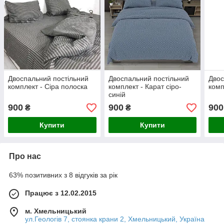
Двоспальний постільний
Двоспальний постільний
Двос
комплект - Сіра полоска
комплект - Карат сіро-
комп
синій
900
900
900
₴
₴
Купити
Купити
Про нас
63% позитивних з 8 відгуків за рік
Працює з 12.02.2015
м. Хмельницький
ул.Геологів 7, стоянка крани 2, Хмельницький, Україна