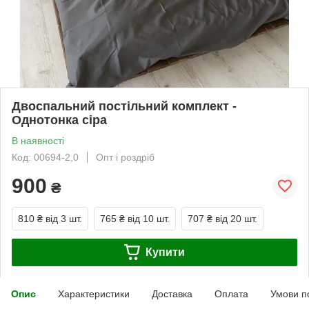
Двоспальний постільний комплект -
Однотонка сіра
В наявності
Код: 00694-2,0
Опт і роздріб
900
₴
810 ₴
від 3 шт.
765 ₴
від 10 шт.
707 ₴
від 20 шт.
Купити
Опис
Характеристики
Доставка
Оплата
Умови п