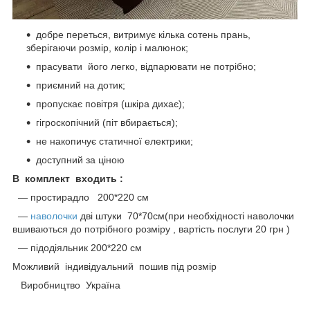
добре переться, витримує кілька сотень прань,
зберігаючи розмір, колір і малюнок;
прасувати його легко, відпарювати не потрібно;
приємний на дотик;
пропускає повітря (шкіра дихає);
гігроскопічний (піт вбирається);
не накопичує статичної електрики;
доступний за ціною
В комплект входить :
― простирадло 200*220 см
―
наволочки
дві штуки 70*70см(при необхідності наволочки
вшиваються до потрібного розміру , вартість послуги 20 грн )
― підодіяльник 200*220 см
Можливий індивідуальний пошив під розмір
Виробництво Україна