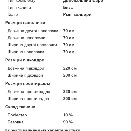
Тип комплекту
Двоспальний Євро
Тип тканини
Бязь
Колір
Різні кольори
Розміри наволочки
Довжина другої наволочки
70 см
Довжина наволочки
70 см
Ширина другої наволочки
70 см
Ширина наволочки
70 см
Розміри підковдри
Довжина підковдри
220 см
Ширина підковдри
200 см
Розміри простирадла
Довжина простирадла
220 см
Ширина простирадла
200 см
Склад тканини
Поліестер
10 %
Бавовна
90 %
Користувальницькі характеристики