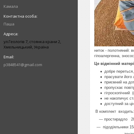
Камала
Паша
ул.Геологів 7, стоянка крани 2,
Хмельницький, Україна
ниток - полотняний: в
гіпоалергенна, зносос
Це відмінний матері
p3848541@gmail.com
добре переться,
прасувати його 
приємний на дот
пропускає повіт
гігроскопічний (
не накопичує ст
доступний за ці
В комплект входить
― простирадло 200*
―
підодіяльники 150