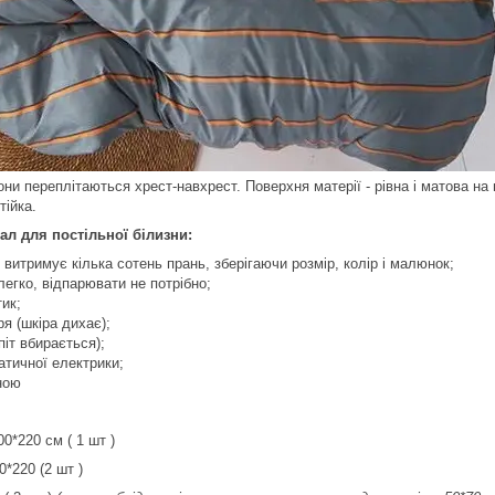
они переплітаються хрест-навхрест. Поверхня матерії - рівна і матова на
тійка.
ал для постільної білизни:
 витримує кілька сотень прань, зберігаючи розмір, колір і малюнок;
легко, відпарювати не потрібно;
ик;
ря (шкіра дихає);
піт вбирається);
атичної електрики;
ною
:
220 см ( 1 шт )
*220 (2 шт )