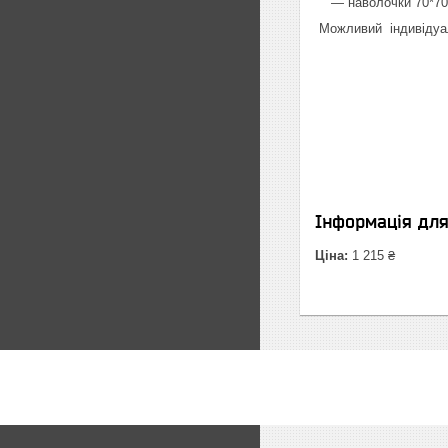
― наволочки 70*70 
Можливий індивідуа
Інформація дл
Ціна:
1 215 ₴