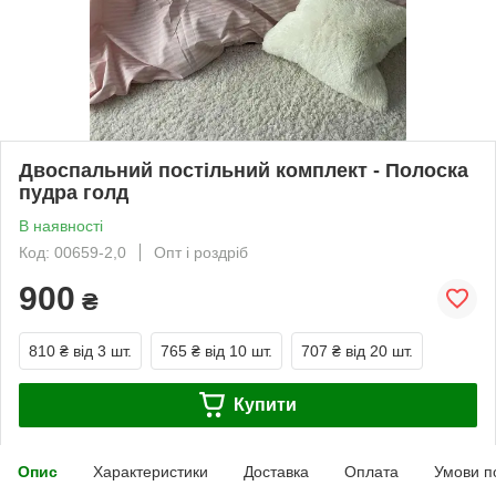
Двоспальний постільний комплект - Полоска
пудра голд
В наявності
Код: 00659-2,0
Опт і роздріб
900
₴
810 ₴
від 3 шт.
765 ₴
від 10 шт.
707 ₴
від 20 шт.
Купити
Опис
Характеристики
Доставка
Оплата
Умови п