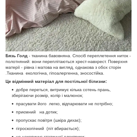
Бязь Голд
- тканина бавовняна. Спосіб переплетення ниток -
полотняний: вони переплітаються хрест-навхрест. Поверхня
матерії - рівна і матова на вигляд, однакова з обох сторін
.Тканина екологічна, гіпоалергенна, зносостійка.
Це відмінний матеріал для постільної білизни:
добре переться, витримує кілька сотень прань,
зберігаючи розмір, колір і малюнок;
прасувати його легко, відпарювати не потрібно;
приємний на дотик;
пропускає повітря (шкіра дихає);
гігроскопічний (піт вбирається);
не накопичує статичної електрики;