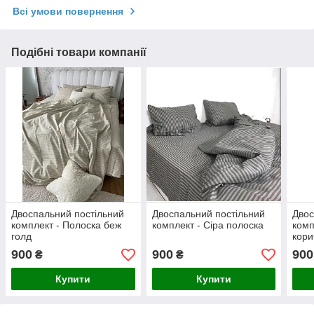
Всі умови повернення
Подібні товари компанії
Двоспальний постільний
Двоспальний постільний
Двос
комплект - Полоска беж
комплект - Сіра полоска
комп
голд
кори
900
900
900
₴
₴
Купити
Купити