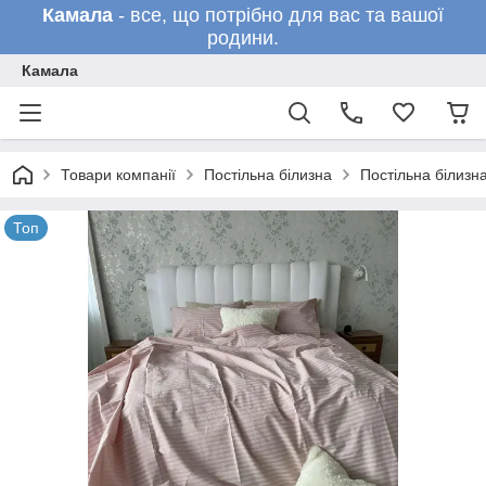
Камала
- все, що потрібно для вас та вашої
родини.
Камала
Товари компанії
Постільна білизна
Постільна білизн
Топ