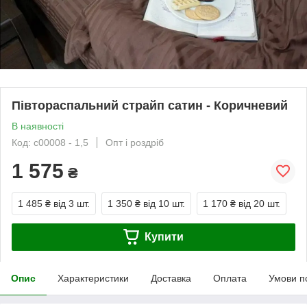
Півтораспальний страйп сатин - Коричневий
В наявності
Код: с00008 - 1,5
Опт і роздріб
1 575
₴
1 485 ₴
від 3 шт.
1 350 ₴
від 10 шт.
1 170 ₴
від 20 шт.
Купити
Опис
Характеристики
Доставка
Оплата
Умови п