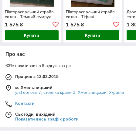
Півтораспальний страйп
Півтораспальний страйп
Двох
сатин - Темний ізумруд
сатин - Тіфані
сати
1 575
1 575
1 8
₴
₴
Купити
Купити
Про нас
63% позитивних з 8 відгуків за рік
Працює з 12.02.2015
м. Хмельницький
ул.Геологів 7, стоянка крани 2, Хмельницький, Україна
Контакти
Сьогодні вихідний
Показати весь графік роботи