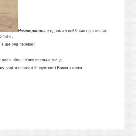
Наматрацник
є одними з найбільш практичних
іпити .
 є ще ряд переваг:
 воліє більш м'яке спальне місце,
ву радіти свіжості й пружності Вашого ліжка.