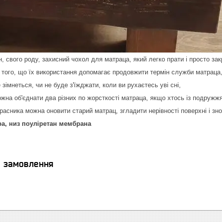
, свого роду, захисний чохол для матраца, який легко прати і просто закр
м того, що їх використання допомагає продовжити термін служби матраца,
е зімнеться, чи не буде з'їжджати, коли ви рухаєтесь уві сні,
ожна об'єднати два різних по жорсткості матраца, якщо хтось із подружжя
асника можна оновити старий матрац, згладити нерівності поверхні і зно
ра, низ поуліретан мембрана
я замовлення