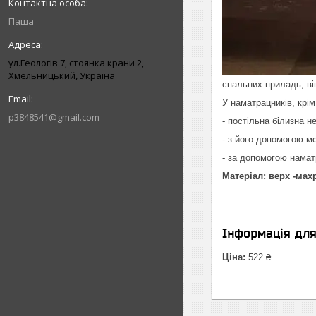
Паша
ул.Геологів 7, стоянка крани 2,
Хмельницький, Україна
спальних приладь, він
У наматрацників, крі
p3848541@gmail.com
- постільна білизна н
- з його допомогою м
- за допомогою наматр
Матеріал: верх -мах
Інформація дл
Ціна:
522 ₴