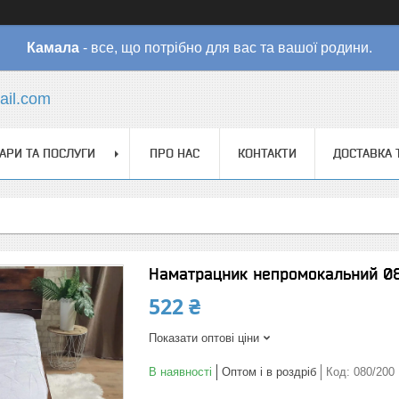
Камала
- все, що потрібно для вас та вашої родини.
il.com
АРИ ТА ПОСЛУГИ
ПРО НАС
КОНТАКТИ
ДОСТАВКА 
Наматрацник непромокальний 0
522 ₴
Показати оптові ціни
В наявності
Оптом і в роздріб
Код:
080/200