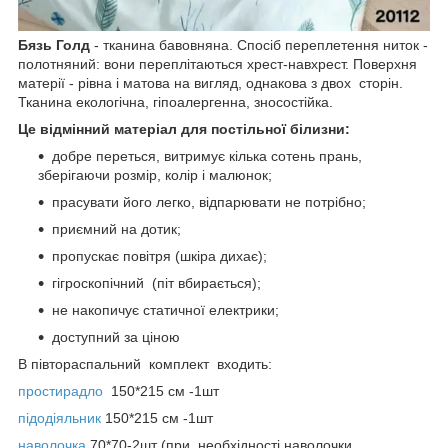
Бязь Голд
- тканина бавовняна. Спосіб переплетення ниток -
полотняний: вони переплітаються хрест-навхрест. Поверхня
матерії - рівна і матова на вигляд, однакова з двох сторін.
Тканина екологічна, гіпоалергенна, зносостійка.
Це відмінний матеріал для постільної білизни:
добре переться, витримує кілька сотень прань,
зберігаючи розмір, колір і малюнок;
прасувати його легко, відпарювати не потрібно;
приємний на дотик;
пропускає повітря (шкіра дихає);
гігроскопічний (піт вбирається);
не накопичує статичної електрики;
доступний за ціною
В півтораспальний комплект входить:
простирадло
150*215 см -1шт
підодіяльник
150*215 см -1шт
наволочка
70*70-2шт (при необхідності наволочки