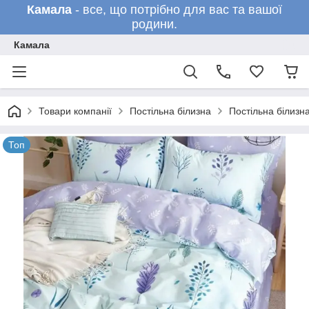
Камала
- все, що потрібно для вас та вашої
родини.
Камала
Товари компанії
Постільна білизна
Постільна білизн
Топ