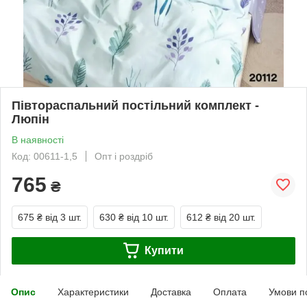
Півтораспальний постільний комплект -
Люпін
В наявності
Код: 00611-1,5
Опт і роздріб
765
₴
675 ₴
від 3 шт.
630 ₴
від 10 шт.
612 ₴
від 20 шт.
Купити
Опис
Характеристики
Доставка
Оплата
Умови п