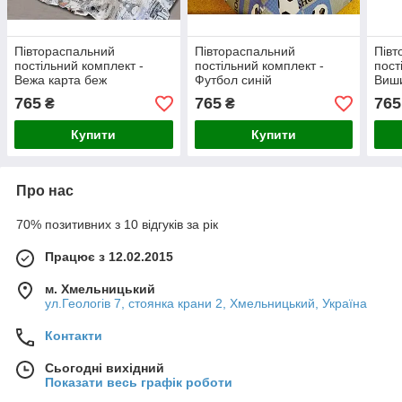
Півтораспальний
Півтораспальний
Півт
постільний комплект -
постільний комплект -
пост
Вежа карта беж
Футбол синій
Виши
чер
765
765
765
₴
₴
Купити
Купити
Про нас
70% позитивних з 10 відгуків за рік
Працює з 12.02.2015
м. Хмельницький
ул.Геологів 7, стоянка крани 2, Хмельницький, Україна
Контакти
Сьогодні вихідний
Показати весь графік роботи