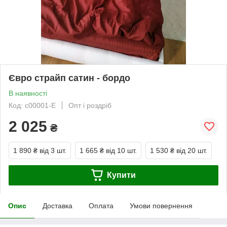
Євро страйп сатин - бордо
В наявності
Код: с00001-Е
Опт і роздріб
2 025
₴
1 890 ₴
від 3 шт.
1 665 ₴
від 10 шт.
1 530 ₴
від 20 шт.
Купити
Опис
Доставка
Оплата
Умови повернення