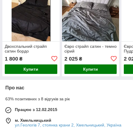
Двохспальний страйп
Євро страйп сатин - темно
Євро
сатин бордо
сірий
Пуд
1 800
2 025
2 0
₴
₴
Купити
Купити
Про нас
63% позитивних з 8 відгуків за рік
Працює з 12.02.2015
м. Хмельницький
ул.Геологів 7, стоянка крани 2, Хмельницький, Україна