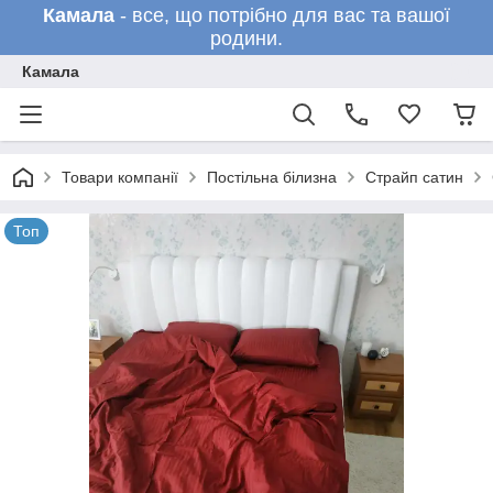
Камала
- все, що потрібно для вас та вашої
родини.
Камала
Товари компанії
Постільна білизна
Страйп сатин
Топ