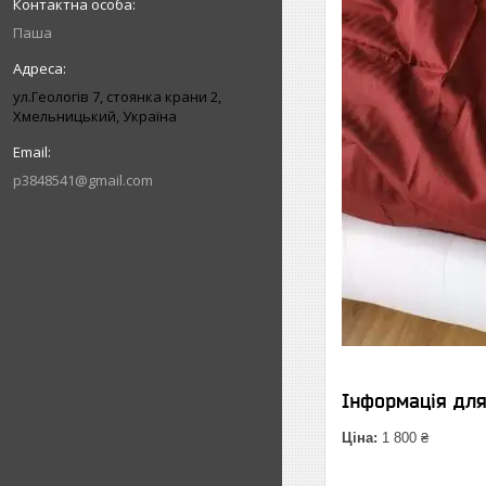
Паша
ул.Геологів 7, стоянка крани 2,
Хмельницький, Україна
p3848541@gmail.com
Інформація дл
Ціна:
1 800 ₴