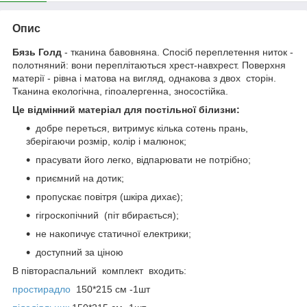
Опис
Бязь Голд
- тканина бавовняна. Спосіб переплетення ниток -
полотняний: вони переплітаються хрест-навхрест. Поверхня
матерії - рівна і матова на вигляд, однакова з двох сторін.
Тканина екологічна, гіпоалергенна, зносостійка.
Це відмінний матеріал для постільної білизни:
добре переться, витримує кілька сотень прань,
зберігаючи розмір, колір і малюнок;
прасувати його легко, відпарювати не потрібно;
приємний на дотик;
пропускає повітря (шкіра дихає);
гігроскопічний (піт вбирається);
не накопичує статичної електрики;
доступний за ціною
В півтораспальний комплект входить:
простирадло
150*215 см -1шт