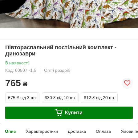
Півтораспальний постільний комплект -
Динозаври
В наявності
Код: 00507 -1,5
Опт і роздріб
765
₴
675 ₴
від 3 шт.
630 ₴
від 10 шт.
612 ₴
від 20 шт.
Купити
Опис
Характеристики
Доставка
Оплата
Умови п