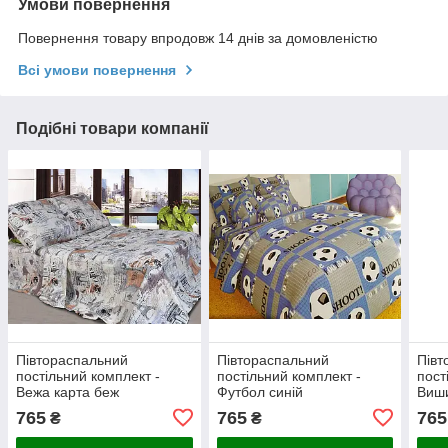
Умови повернення
Повернення товару впродовж 14 днів за домовленістю
Всі умови повернення
Подібні товари компанії
Півтораспальний
Півтораспальний
Півт
постільний комплект -
постільний комплект -
пост
Вежа карта беж
Футбол синій
Виши
чер
765
765
765
₴
₴