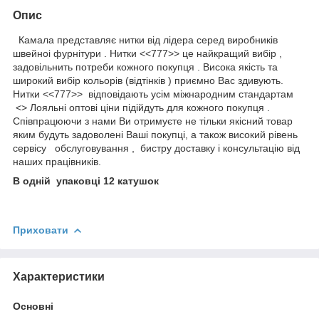
Опис
Камала представляє нитки від лідера серед виробників
швейноі фурнітури . Нитки <<777>> це найкращий вибір ,
задовільнить потреби кожного покупця . Висока якість та
широкий вибір кольорів (відтінків ) приємно Вас здивують.
Нитки <<777>> відповідають усім міжнародним стандартам
<> Лояльні оптові ціни підійдуть для кожного покупця .
Співпрацюючи з нами Ви отримуєте не тільки якісний товар
яким будуть задоволені Ваші покупці, а також високий рівень
сервісу обслуговування , бистру доставку і консультацію від
наших працівників.
В одній упаковці 12 катушок
Приховати
Характеристики
Основні