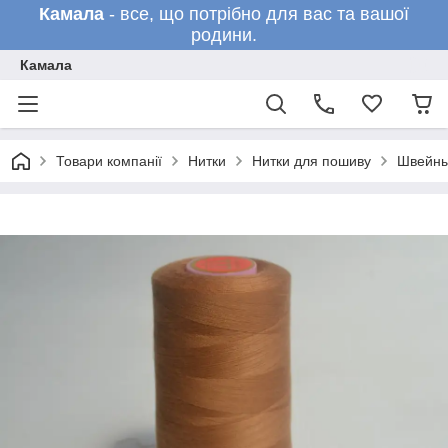
Камала
- все, що потрібно для вас та вашої
родини.
Камала
Товари компанії
Нитки
Нитки для пошиву
Швейны