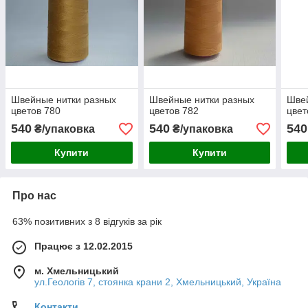
Швейные нитки разных
Швейные нитки разных
Швей
цветов 780
цветов 782
цвет
540
540
540
₴/упаковка
₴/упаковка
Купити
Купити
Про нас
63% позитивних з 8 відгуків за рік
Працює з 12.02.2015
м. Хмельницький
ул.Геологів 7, стоянка крани 2, Хмельницький, Україна
Контакти