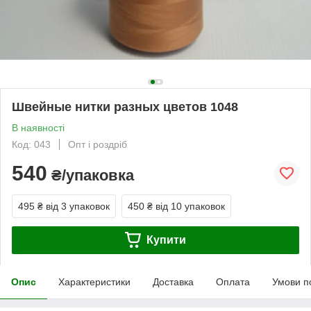
Швейные нитки разных цветов 1048
В наявності
Код: 043
Опт і роздріб
540
₴/упаковка
495 ₴
від 3 упаковок
450 ₴
від 10 упаковок
Купити
Опис
Характеристики
Доставка
Оплата
Умови п