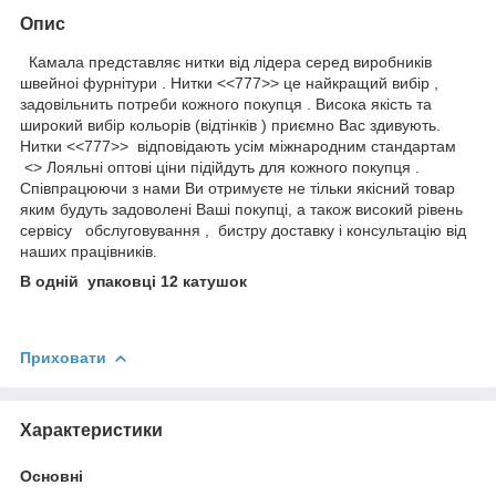
Опис
Камала представляє нитки від лідера серед виробників
швейноі фурнітури . Нитки <<777>> це найкращий вибір ,
задовільнить потреби кожного покупця . Висока якість та
широкий вибір кольорів (відтінків ) приємно Вас здивують.
Нитки <<777>> відповідають усім міжнародним стандартам
<> Лояльні оптові ціни підійдуть для кожного покупця .
Співпрацюючи з нами Ви отримуєте не тільки якісний товар
яким будуть задоволені Ваші покупці, а також високий рівень
сервісу обслуговування , бистру доставку і консультацію від
наших працівників.
В одній упаковці 12 катушок
Приховати
Характеристики
Основні