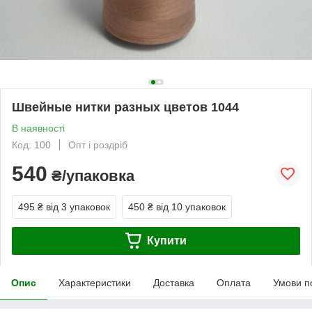
Швейные нитки разных цветов 1044
В наявності
Код: 100
Опт і роздріб
540
₴/упаковка
495 ₴
від 3 упаковок
450 ₴
від 10 упаковок
Купити
Опис
Характеристики
Доставка
Оплата
Умови п