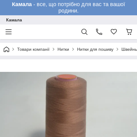
Камала
- все, що потрібно для вас та вашої
родини.
Камала
Товари компанії
Нитки
Нитки для пошиву
Швейны