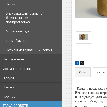
Нитки
Упаковка для постільної
білизни, мішки
поліпропіленові
Медичний одяг
Термобілизна
Неткані матеріали - Синтепон
Наші документи
Доставка та оплата
Опис
Харак
Відгуки
Новини
Камала представляє н
Висока якість та шир
Про нас
ціни підійдуть для к
сервісу обслуговуван
ГРАФІК РОБОТИ