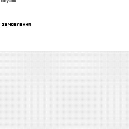
2 катушок
я замовлення