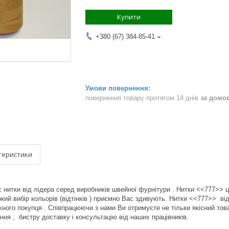
Купити
+380 (67) 384-85-41
повернення товару протягом 14 днів
за домо
теристики
итки від лідера серед виробників швейноі фурнітури . Нитки <<777>> це
окий вибір кольорів (відтінків ) приємно Вас здивують. Нитки <<777>> 
ожного покупця . Співпрацюючи з нами Ви отримуєте не тільки якісний тов
ня , бистру доставку і консультацію від наших працівників.