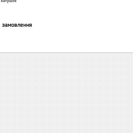
2 катушок
я замовлення