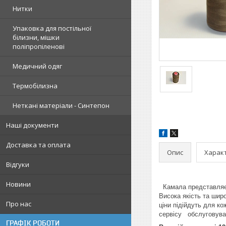
Нитки
Упаковка для постільної
білизни, мішки
поліпропіленові
Медичний одяг
Термобілизна
Неткані матеріали - Синтепон
Наші документи
Доставка та оплата
Опис
Харак
Відгуки
Новини
Камала представляє н
Висока якість та шир
Про нас
ціни підійдуть для к
сервісу обслуговуван
ГРАФІК РОБОТИ