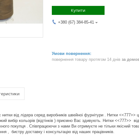
Купити
+380 (67) 384-85-41
повернення товару протягом 14 днів
за домо
теристики
итки від лідера серед виробників швейноі фурнітури . Нитки <<777>> це
окий вибір кольорів (відтінків ) приємно Вас здивують. Нитки <<777>> 
ожного покупця . Співпрацюючи з нами Ви отримуєте не тільки якісний тов
ня , бистру доставку і консультацію від наших працівників.