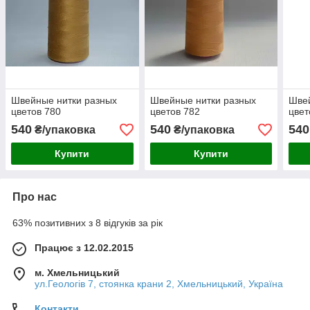
Швейные нитки разных
Швейные нитки разных
Швей
цветов 780
цветов 782
цвет
540
540
540
₴/упаковка
₴/упаковка
Купити
Купити
Про нас
63% позитивних з 8 відгуків за рік
Працює з 12.02.2015
м. Хмельницький
ул.Геологів 7, стоянка крани 2, Хмельницький, Україна
Контакти