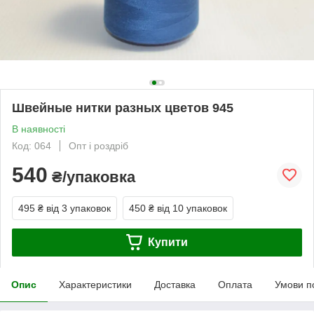
Швейные нитки разных цветов 945
В наявності
Код: 064
Опт і роздріб
540
₴/упаковка
495 ₴
від 3 упаковок
450 ₴
від 10 упаковок
Купити
Опис
Характеристики
Доставка
Оплата
Умови п