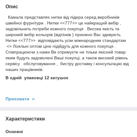
Опис
Камала представляє нитки від лідера серед виробників
швейноі фурнітури . Нитки <<777>> це найкращий вибір ,
задовільнить потреби кожного покупця . Висока якість та
широкий вибір кольорів (відтінків ) приємно Вас здивують.
Нитки <<777>> відповідають усім міжнародним стандартам
<> Лояльні оптові ціни підійдуть для кожного покупця .
Співпрацюючи з нами Ви отримуєте не тільки якісний товар
яким будуть задоволені Ваші покупці, а також високий рівень
сервісу обслуговування , бистру доставку і консультацію від
наших працівників.
В одній упаковці 12 катушок
Приховати
Характеристики
Основні