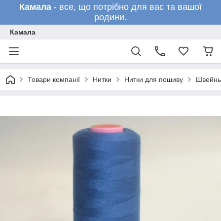
Камала
- все, що потрібно для вас та вашої
родини.
Камала
Товари компанії
Нитки
Нитки для пошиву
Швейны