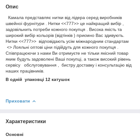
Опис
Камала представляє нитки від лідера серед виробників
швейноі фурнітури . Нитки <<777>> це найкращий вибір ,
задовільнить потреби кожного покупця . Висока якість та
широкий вибір кольорів (відтінків ) приємно Вас здивують.
Нитки <<777>> відповідають усім міжнародним стандартам
<> Лояльні оптові ціни підійдуть для кожного покупця .
Співпрацюючи з нами Ви отримуєте не тільки якісний товар
яким будуть задоволені Ваші покупці, а також високий рівень
сервісу обслуговування , бистру доставку і консультацію від
наших працівників.
В одній упаковці 12 катушок
Приховати
Характеристики
Основні