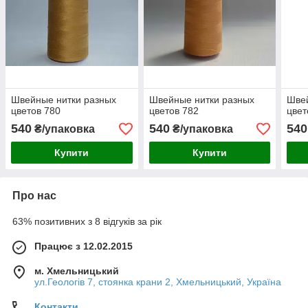
Швейные нитки разных
Швейные нитки разных
Швей
цветов 780
цветов 782
цвет
540
540
540
₴/упаковка
₴/упаковка
Купити
Купити
Про нас
63% позитивних з 8 відгуків за рік
Працює з 12.02.2015
м. Хмельницький
ул.Геологів 7, стоянка крани 2, Хмельницький, Україна
Контакти