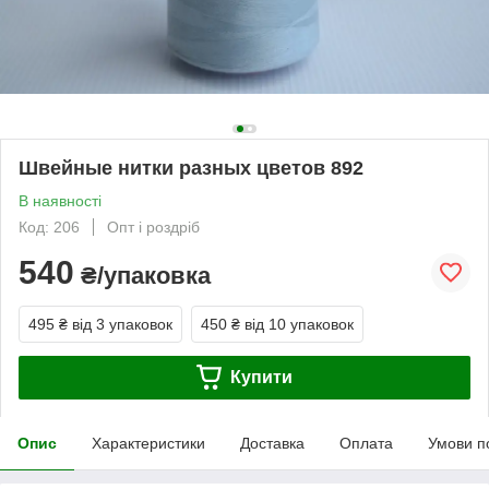
Швейные нитки разных цветов 892
В наявності
Код: 206
Опт і роздріб
540
₴/упаковка
495 ₴
від 3 упаковок
450 ₴
від 10 упаковок
Купити
Опис
Характеристики
Доставка
Оплата
Умови п