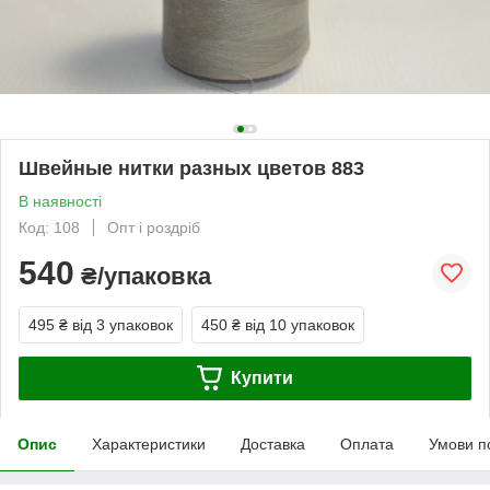
Швейные нитки разных цветов 883
В наявності
Код: 108
Опт і роздріб
540
₴/упаковка
495 ₴
від 3 упаковок
450 ₴
від 10 упаковок
Купити
Опис
Характеристики
Доставка
Оплата
Умови п