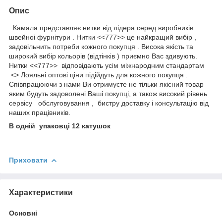
Опис
Камала представляє нитки від лідера серед виробників
швейноі фурнітури . Нитки <<777>> це найкращий вибір ,
задовільнить потреби кожного покупця . Висока якість та
широкий вибір кольорів (відтінків ) приємно Вас здивують.
Нитки <<777>> відповідають усім міжнародним стандартам
<> Лояльні оптові ціни підійдуть для кожного покупця .
Співпрацюючи з нами Ви отримуєте не тільки якісний товар
яким будуть задоволені Ваші покупці, а також високий рівень
сервісу обслуговування , бистру доставку і консультацію від
наших працівників.
В одній упаковці 12 катушок
Приховати
Характеристики
Основні