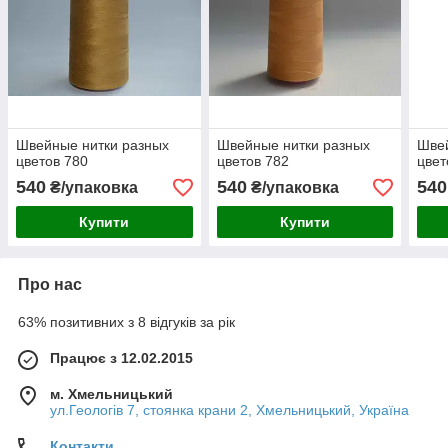
Швейные нитки разных
Швейные нитки разных
Швей
цветов 780
цветов 782
цвет
540
540
540
₴/упаковка
₴/упаковка
Купити
Купити
Про нас
63% позитивних з 8 відгуків за рік
Працює з 12.02.2015
м. Хмельницький
ул.Геологів 7, стоянка крани 2, Хмельницький, Україна
Контакти