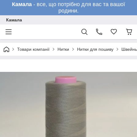
Камала
- все, що потрібно для вас та вашої
родини.
Камала
Товари компанії
Нитки
Нитки для пошиву
Швейны