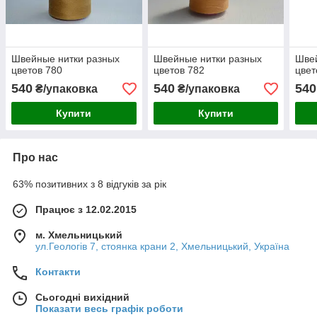
Швейные нитки разных
Швейные нитки разных
Швей
цветов 780
цветов 782
цвет
540
540
540
₴/упаковка
₴/упаковка
Купити
Купити
Про нас
63% позитивних з 8 відгуків за рік
Працює з 12.02.2015
м. Хмельницький
ул.Геологів 7, стоянка крани 2, Хмельницький, Україна
Контакти
Сьогодні вихідний
Показати весь графік роботи