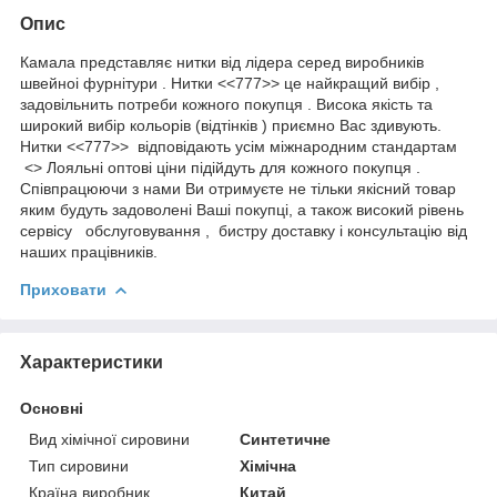
Опис
Камала представляє нитки від лідера серед виробників
швейноі фурнітури . Нитки <<777>> це найкращий вибір ,
задовільнить потреби кожного покупця . Висока якість та
широкий вибір кольорів (відтінків ) приємно Вас здивують.
Нитки <<777>> відповідають усім міжнародним стандартам
<> Лояльні оптові ціни підійдуть для кожного покупця .
Співпрацюючи з нами Ви отримуєте не тільки якісний товар
яким будуть задоволені Ваші покупці, а також високий рівень
сервісу обслуговування , бистру доставку і консультацію від
наших працівників.
Приховати
Характеристики
Основні
Вид хімічної сировини
Синтетичне
Тип сировини
Хімічна
Країна виробник
Китай