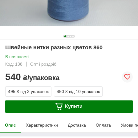
Швейные нитки разных цветов 860
В наявності
Код: 138
Опт і роздріб
540
₴/упаковка
495 ₴
від 3 упаковок
450 ₴
від 10 упаковок
Купити
Опис
Характеристики
Доставка
Оплата
Умови п