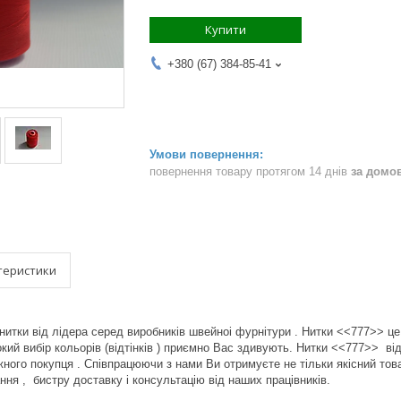
Купити
+380 (67) 384-85-41
повернення товару протягом 14 днів
за домо
теристики
итки від лідера серед виробників швейноі фурнітури . Нитки <<777>> це 
окий вибір кольорів (відтінків ) приємно Вас здивують. Нитки <<777>> 
ожного покупця . Співпрацюючи з нами Ви отримуєте не тільки якісний тов
ня , бистру доставку і консультацію від наших працівників.