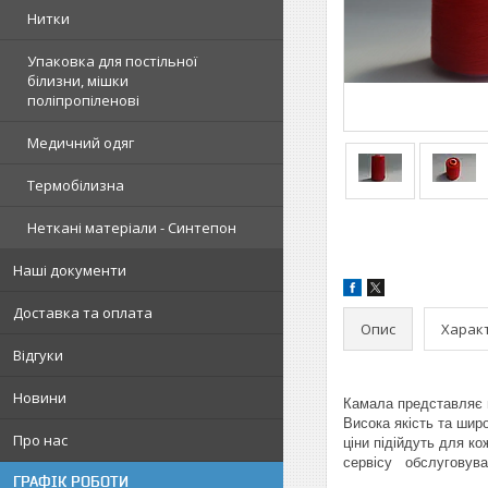
Нитки
Упаковка для постільної
білизни, мішки
поліпропіленові
Медичний одяг
Термобілизна
Неткані матеріали - Синтепон
Наші документи
Доставка та оплата
Опис
Харак
Відгуки
Новини
Камала представляє н
Висока якість та шир
Про нас
ціни підійдуть для к
сервісу обслуговуван
ГРАФІК РОБОТИ