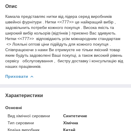
Опис
Камала представляє нитки від лідера серед виробників
швейноі фурнітури . Нитки <<777>> це найкращий вибір ,
задовільнить потреби кожного покупця . Висока якість та
широкий вибір кольорів (відтінків ) приємно Вас здивують.
Нитки <<777>> відповідають усім міжнародним стандартам
<> Лояльні оптові ціни підійдуть для кожного покупця .
Співпрацюючи з нами Ви отримуєте не тільки якісний товар
яким будуть задоволені Ваші покупці, а також високий рівень
сервісу обслуговування , бистру доставку і консультацію від
наших працівників.
Приховати
Характеристики
Основні
Вид хімічної сировини
Синтетичне
Тип сировини
Хімічна
Країна виробник
Китай