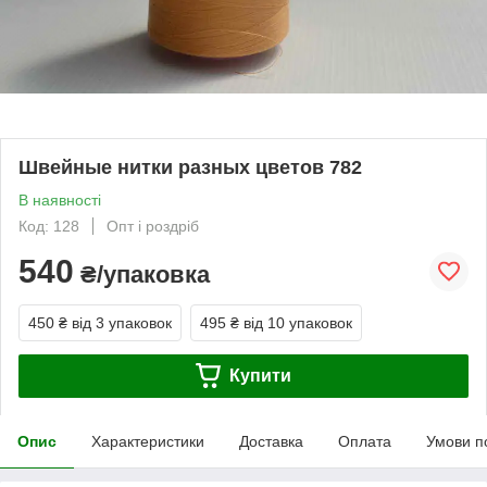
Швейные нитки разных цветов 782
В наявності
Код: 128
Опт і роздріб
540
₴/упаковка
450 ₴
від 3 упаковок
495 ₴
від 10 упаковок
Купити
Опис
Характеристики
Доставка
Оплата
Умови п