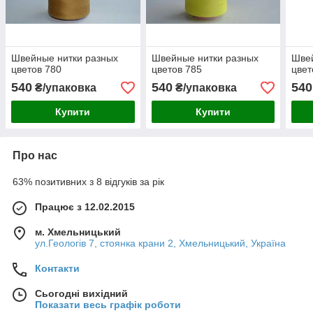
Швейные нитки разных
Швейные нитки разных
Швей
цветов 780
цветов 785
цвет
540
540
540
₴/упаковка
₴/упаковка
Купити
Купити
Про нас
63% позитивних з 8 відгуків за рік
Працює з 12.02.2015
м. Хмельницький
ул.Геологів 7, стоянка крани 2, Хмельницький, Україна
Контакти
Сьогодні вихідний
Показати весь графік роботи