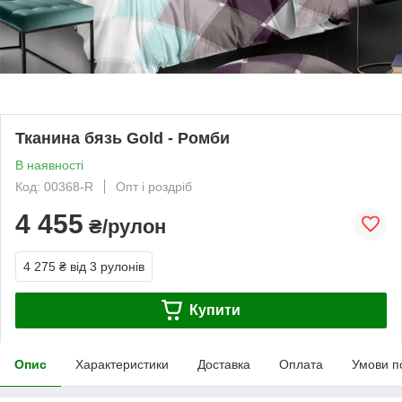
Тканина бязь Gold - Ромби
В наявності
Код: 00368-R
Опт і роздріб
4 455
₴/рулон
4 275 ₴
від 3 рулонів
Купити
Опис
Характеристики
Доставка
Оплата
Умови п