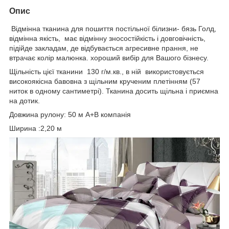
Опис
Відмінна тканина для пошиття постільної білизни- бязь Голд,
відмінна якість, має відмінну зносостійкість і довговічність,
підійде закладам, де відбувається агресивне прання, не
втрачає колір малюнка. хороший вибір для Вашого бізнесу.
Щільність цієї тканини 130 г/м.кв., в ній використовується
високоякісна бавовна з щільним крученим плетінням (57
ниток в одному сантиметрі). Тканина досить щільна і приємна
на дотик.
Довжина рулону: 50 м А+В компанія
Ширина :2,20 м