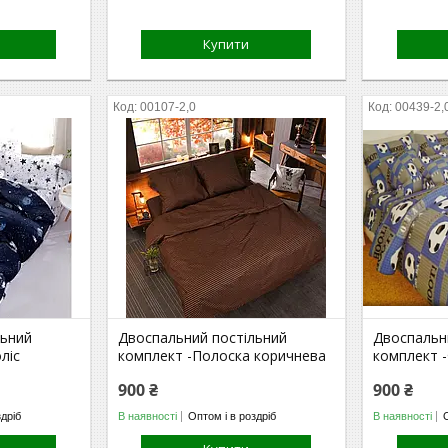
Купити
00107-2,0
00439-2,
льний
Двоспальний постільний
Двоспальн
ліс
комплект -Полоска коричнева
комплект -
900 ₴
900 ₴
здріб
В наявності
Оптом і в роздріб
В наявності