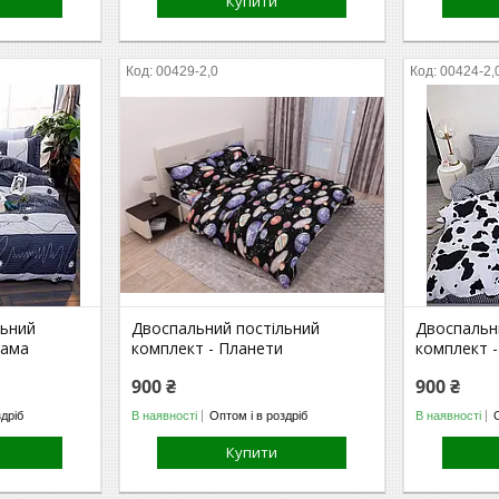
Купити
00429-2,0
00424-2,
льний
Двоспальний постільний
Двоспальн
рама
комплект - Планети
комплект 
900 ₴
900 ₴
здріб
В наявності
Оптом і в роздріб
В наявності
Купити