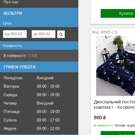
Про нас
Купити
ФІЛЬТРИ
Ціна
00501-2,0
Наявність
В наявності
158
ГРАФІК РОБОТИ
Понеділок
Вихідний
Вівторок
08:00
19:00
Середа
08:00
19:00
Двоспальний пості
Четвер
Вихідний
комплект - Космопо
Пʼятниця
09:00
19:00
900 ₴
Субота
09:00
17:00
В наявності
Оптом і в ро
Неділя
09:00
12:00