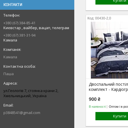
Купити
КОНТАКТИ
00430-2,0
+380 (67) 384-85-41
Киевстар , вайбер, вацап, телеграм
+380 (67) 381-31-94
Камала
Камала
Паша
Двоспальний пості
комплект - Кардіог
ул.Геологів 7, стоянка крани 2,
Хмельницький, Україна
900 ₴
В наявності
Оптом і в ро
p3848541@gmail.com
Купити