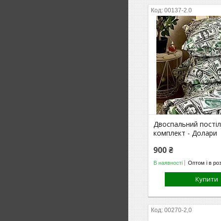
00137-2.0
Двоспальний пості
комплект - Долари
900 ₴
В наявності
Оптом і в ро
Купити
00270-2,0