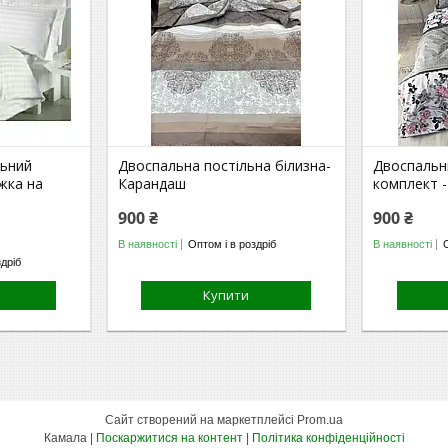
льний
Двоспальна постільна білизна-
Двоспальн
жка на
Карандаш
комплект -
900 ₴
900 ₴
В наявності
Оптом і в роздріб
В наявності
здріб
Купити
Сайт створений на маркетплейсі
Prom.ua
Камала |
Поскаржитися на контент
|
Політика конфіденційності