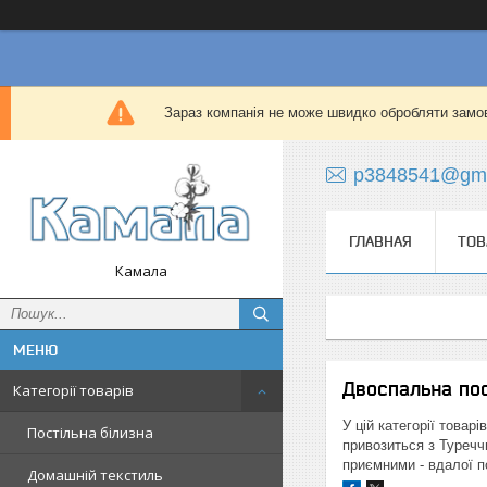
Зараз компанія не може швидко обробляти замов
p3848541@gma
ГЛАВНАЯ
ТОВ
Камала
Двоспальна пос
Категорії товарів
У цій категорії товар
Постільна білизна
привозиться з Туреччи
приємними - вдалої п
Домашній текстиль