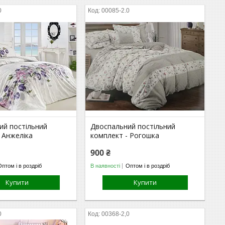
0
00085-2.0
ий постільний
Двоспальний постільний
 Анжеліка
комплект - Рогошка
900 ₴
Оптом і в роздріб
В наявності
Оптом і в роздріб
Купити
Купити
0
00368-2,0