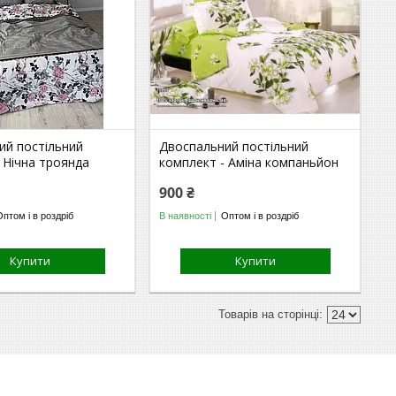
ий постільний
Двоспальний постільний
 Нічна троянда
комплект - Аміна компаньйон
900 ₴
Оптом і в роздріб
В наявності
Оптом і в роздріб
Купити
Купити