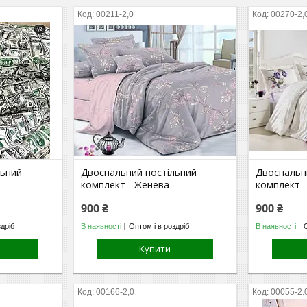
00211-2,0
00270-2,
льний
Двоспальний постільний
Двоспальн
комплект - Женева
комплект -
900 ₴
900 ₴
здріб
В наявності
Оптом і в роздріб
В наявності
Купити
00166-2,0
00055-2.