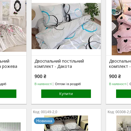
льний
Двоспальний постільний
Двоспальн
а рожева
комплект - Дакота
комплект 
900 ₴
900 ₴
здріб
В наявності
Оптом і в роздріб
В наявності
Купити
00149-2,0
00308-2,
Новинка