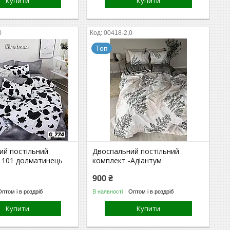
Купити
Купити
0
00418-2,0
Топ
ий постільний
Двоспальний постільний
- 101 долматинець
комплект -Адіантум
900 ₴
Оптом і в роздріб
В наявності
Оптом і в роздріб
Купити
Купити