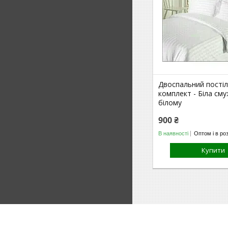
Двоспальний пості
комплект - Біла сму
білому
900 ₴
В наявності
Оптом і в ро
Купити