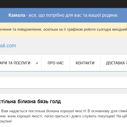
Камала
- все, що потрібно для вас та вашої родини.
лення та повідомлення, оскільки за її графіком роботи сьогодні вихідни
il.com
АРИ ТА ПОСЛУГИ
ПРО НАС
КОНТАКТИ
ДОСТАВКА 
тільна білизна бязь голд
ів Вам надається постільна білизна хорошої якості! В основному для сіме
ни, вона хорошої якості, легко преться і довго служить покупцеві! На цій
окупки!