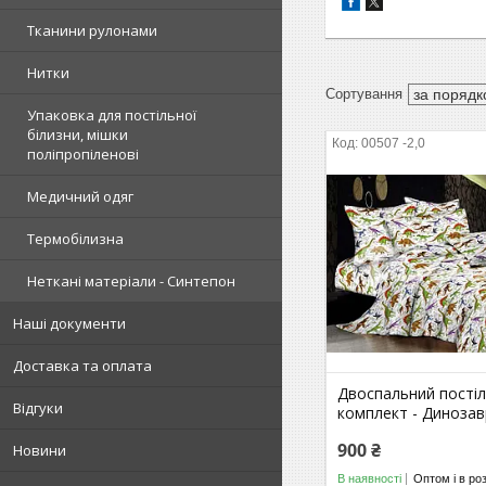
Тканини рулонами
Нитки
Упаковка для постільної
білизни, мішки
00507 -2,0
поліпропіленові
Медичний одяг
Термобілизна
Неткані матеріали - Синтепон
Наші документи
Доставка та оплата
Двоспальний пості
Відгуки
комплект - Динозав
900 ₴
Новини
В наявності
Оптом і в ро