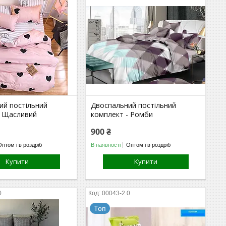
ий постільний
Двоспальний постільний
- Щасливий
комплект - Ромби
900 ₴
Оптом і в роздріб
В наявності
Оптом і в роздріб
Купити
Купити
0
00043-2.0
Топ