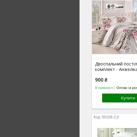
Двоспальний пості
комплект - Анжелік
900 ₴
В наявності
Оптом і в ро
Купити
00106-2,0