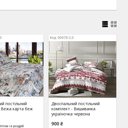
,0
00478-2,0
ий постільний
Двоспальний постільний
- Вежа карта беж
комплект - Вишиванка
україночка червона
900 ₴
Оптом і в роздріб