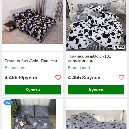
Тканина бязьGold -101
Тканина бязьGold -Планети
долматинець
В наявності
В наявності
4 455
4 455
₴/рулон
₴/рулон
Купити
Купити
Топ