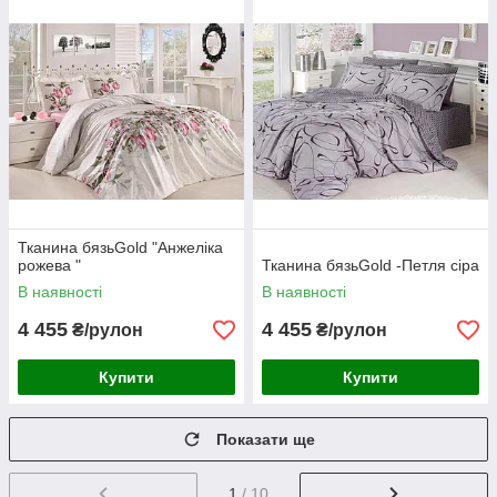
Тканина бязьGold "Анжеліка
рожева "
Тканина бязьGold -Петля сіра
В наявності
В наявності
4 455
4 455
₴/рулон
₴/рулон
Купити
Купити
Показати ще
1
/ 10