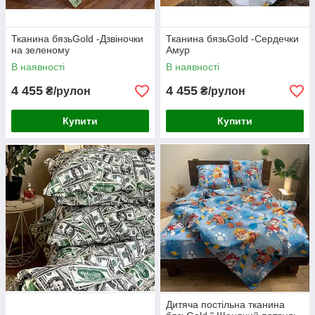
Тканина бязьGold -Дзвіночки
Тканина бязьGold -Сердечки
на зеленому
Амур
В наявності
В наявності
4 455
4 455
₴/рулон
₴/рулон
Купити
Купити
Дитяча постільна тканина