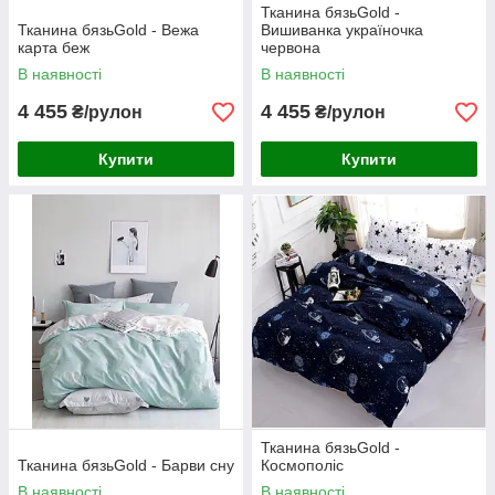
Тканина бязьGold -
Тканина бязьGold - Вежа
Вишиванка україночка
карта беж
червона
В наявності
В наявності
4 455
4 455
₴/рулон
₴/рулон
Купити
Купити
Тканина бязьGold -
Тканина бязьGold - Барви сну
Космополіс
В наявності
В наявності