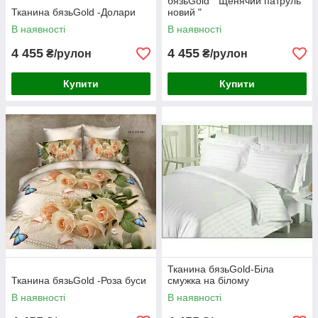
бязьGold " Щенячий патруль
Тканина бязьGold -Долари
новий "
В наявності
В наявності
4 455
4 455
₴/рулон
₴/рулон
Купити
Купити
Тканина бязьGold-Біла
Тканина бязьGold -Роза буси
смужка на білому
В наявності
В наявності